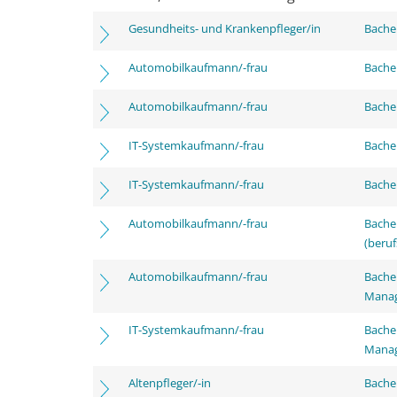
Gesundheits- und Krankenpfleger/in
Bachel
Automobilkaufmann/-frau
Bachel
Automobilkaufmann/-frau
Bachel
IT-Systemkaufmann/-frau
Bachel
IT-Systemkaufmann/-frau
Bachel
Automobilkaufmann/-frau
Bachel
(beruf
Automobilkaufmann/-frau
Bachel
Mana
IT-Systemkaufmann/-frau
Bachel
Mana
Altenpfleger/-in
Bache