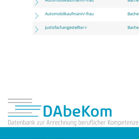
Automobilkaufmann/-frau
Bache
Automobilkaufmann/-frau
Bachel
Justizfachangestellte/-r
Bachel