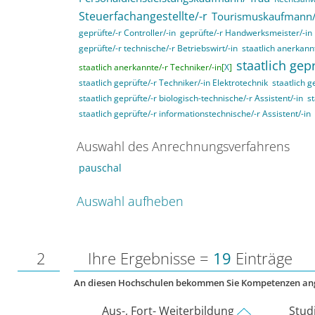
Steuerfachangestellte/-r
Tourismuskaufmann/
geprüfte/-r Controller/-in
geprüfte/-r Handwerksmeister/-in
geprüfte/-r technische/-r Betriebswirt/-in
staatlich anerkannt
staatlich gepr
staatlich anerkannte/-r Techniker/-in[
X
]
staatlich geprüfte/-r Techniker/-in Elektrotechnik
staatlich g
staatlich geprüfte/-r biologisch-technische/-r Assistent/-in
st
staatlich geprüfte/-r informationstechnische/-r Assistent/-in
Auswahl des Anrechnungsverfahrens
pauschal
Auswahl aufheben
2
Ihre Ergebnisse =
19
Einträge
An diesen Hochschulen bekommen Sie Kompetenzen an
Aus-, Fort- Weiterbildung
Stud