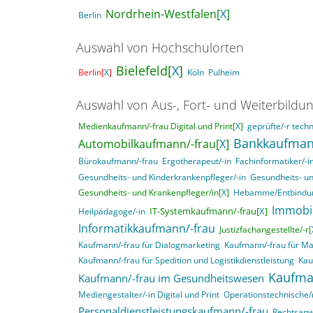
Nordrhein-Westfalen[
X
]
Berlin
Auswahl von Hochschulorten
Bielefeld[
X
]
Berlin[
X
]
Köln
Pulheim
Auswahl von Aus-, Fort- und Weiterbildu
Medienkaufmann/-frau Digital und Print[
X
]
geprüfte/-r techn
Bankkaufman
Automobilkaufmann/-frau[
X
]
Bürokaufmann/-frau
Ergotherapeut/-in
Fachinformatiker/-
Gesundheits- und Kinderkrankenpfleger/-in
Gesundheits- un
Gesundheits- und Krankenpfleger/in[
X
]
Hebamme/Entbindun
Immobi
IT-Systemkaufmann/-frau[
X
]
Heilpädagoge/-in
Informatikkaufmann/-frau
Justizfachangestellte/-r[
Kaufmann/-frau für Dialogmarketing
Kaufmann/-frau für M
Kaufmann/-frau für Spedition und Logistikdienstleistung
Kau
Kaufma
Kaufmann/-frau im Gesundheitswesen
Mediengestalter/-in Digital und Print
Operationstechnische/r
Personaldienstleistungskaufmann/-frau
Rechtsanwa