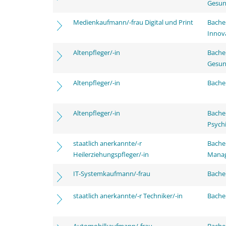
Gesun
Medienkaufmann/-frau Digital und Print
Bache
Innov
Altenpfleger/-in
Bache
Gesun
Altenpfleger/-in
Bachel
Altenpfleger/-in
Bache
Psychi
staatlich anerkannte/-r
Bache
Heilerziehungspfleger/-in
Mana
IT-Systemkaufmann/-frau
Bachel
staatlich anerkannte/-r Techniker/-in
Bachel