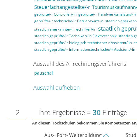
Steuerfachangestellte/-r
Tourismuskaufmann/
geprüfte/-r Controller/-in
geprüfte/-r Handwerksmeister/-in
geprüfte/-r technische/-r Betriebswirt/-in
staatlich anerkannt
staatlich geprü
staatlich anerkannte/-r Techniker/-in
staatlich geprüfte/-r Techniker/-in Elektrotechnik
staatlich g
staatlich geprüfte/-r biologisch-technische/-r Assistent/-in
st
staatlich geprüfte/-r informationstechnische/-r Assistent/-in
Auswahl des Anrechnungsverfahrens
pauschal
Auswahl aufheben
2
Ihre Ergebnisse =
30
Einträge
An diesen Hochschulen bekommen Sie Kompetenzen an
Aus-, Fort- Weiterbildung
Stud