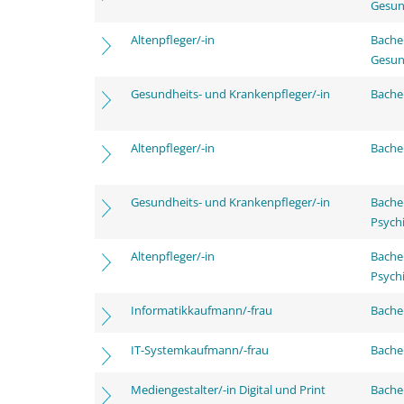
Gesun
Altenpfleger/-in
Bache
Gesun
Gesundheits- und Krankenpfleger/-in
Bachel
Altenpfleger/-in
Bachel
Gesundheits- und Krankenpfleger/-in
Bache
Psychi
Altenpfleger/-in
Bache
Psychi
Informatikkaufmann/-frau
Bachel
IT-Systemkaufmann/-frau
Bachel
Mediengestalter/-in Digital und Print
Bachel