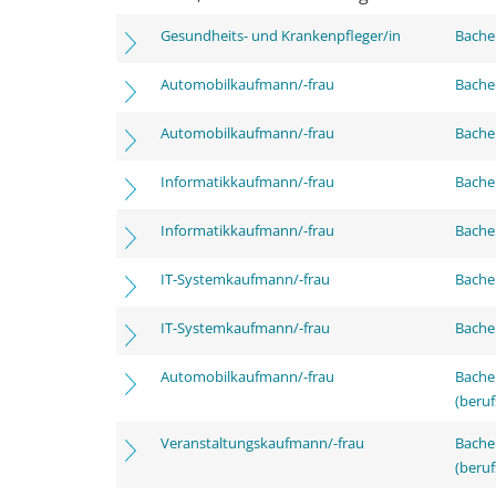
Gesundheits- und Krankenpfleger/in
Bachel
Automobilkaufmann/-frau
Bachel
Automobilkaufmann/-frau
Bachel
Informatikkaufmann/-frau
Bachel
Informatikkaufmann/-frau
Bachel
IT-Systemkaufmann/-frau
Bachel
IT-Systemkaufmann/-frau
Bachel
Automobilkaufmann/-frau
Bachel
(beruf
Veranstaltungskaufmann/-frau
Bachel
(beruf