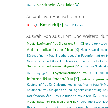
Nordrhein-Westfalen[
X
]
Berlin
Auswahl von Hochschulorten
Bielefeld[
X
]
Berlin[
X
]
Köln
Pulheim
Auswahl von Aus-, Fort- und Weiterbildu
Medienkaufmann/-frau Digital und Print[
X
]
geprüfte/-r techn
Bankkaufman
Automobilkaufmann/-frau[
X
]
Bürokaufmann/-frau
Ergotherapeut/-in
Fachinformatiker/-
Gesundheits- und Kinderkrankenpfleger/-in
Gesundheits- un
Gesundheits- und Krankenpfleger/in[
X
]
Hebamme/Entbindun
Immobi
IT-Systemkaufmann/-frau[
X
]
Heilpädagoge/-in
Informatikkaufmann/-frau[
X
]
Justizfachangestellte
Kaufmann/-frau für Dialogmarketing
Kaufmann/-frau für M
Kaufmann/-frau für Spedition und Logistikdienstleistung
Kau
Kaufma
Kaufmann/-frau im Gesundheitswesen
Mediengestalter/-in Digital und Print[
X
]
Operationstechnisch
Personaldienstleistungskaufmann/-frau
Rechtsanwa