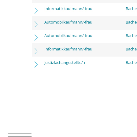
Informatikkaufmann/-frau
Bache
Automobilkaufmann/-frau
Bache
Automobilkaufmann/-frau
Bachel
Informatikkaufmann/-frau
Bachel
Justizfachangestellte/-r
Bachel