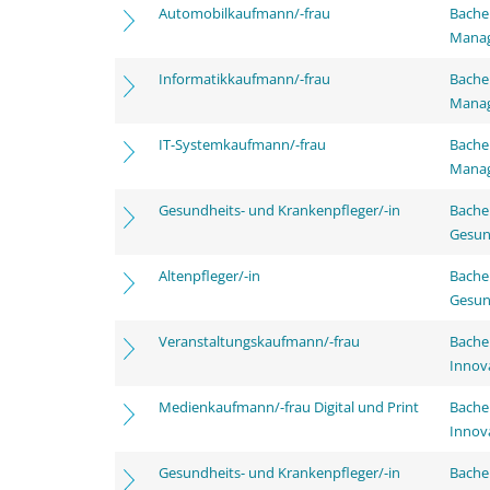
Automobilkaufmann/-frau
Bachel
Mana
Informatikkaufmann/-frau
Bachel
Mana
IT-Systemkaufmann/-frau
Bachel
Mana
Gesundheits- und Krankenpfleger/-in
Bache
Gesun
Altenpfleger/-in
Bache
Gesun
Veranstaltungskaufmann/-frau
Bache
Innov
Medienkaufmann/-frau Digital und Print
Bache
Innov
Gesundheits- und Krankenpfleger/-in
Bache