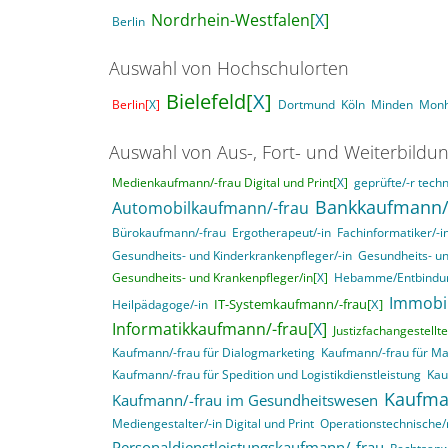
Nordrhein-Westfalen[
X
]
Berlin
Auswahl von Hochschulorten
Bielefeld[
X
]
Berlin[
X
]
Dortmund
Köln
Minden
Mon
Auswahl von Aus-, Fort- und Weiterbildu
Medienkaufmann/-frau Digital und Print[
X
]
geprüfte/-r techn
Bankkaufmann/
Automobilkaufmann/-frau
Bürokaufmann/-frau
Ergotherapeut/-in
Fachinformatiker/-
Gesundheits- und Kinderkrankenpfleger/-in
Gesundheits- un
Gesundheits- und Krankenpfleger/in[
X
]
Hebamme/Entbindun
Immobi
IT-Systemkaufmann/-frau[
X
]
Heilpädagoge/-in
Informatikkaufmann/-frau[
X
]
Justizfachangestellte
Kaufmann/-frau für Dialogmarketing
Kaufmann/-frau für M
Kaufmann/-frau für Spedition und Logistikdienstleistung
Kau
Kaufma
Kaufmann/-frau im Gesundheitswesen
Mediengestalter/-in Digital und Print
Operationstechnische/r
Personaldienstleistungskaufmann/-frau