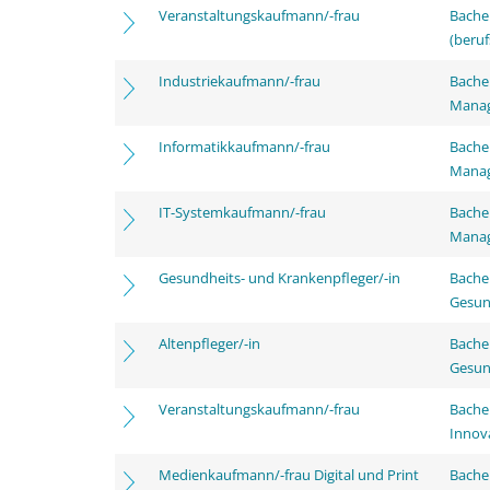
Veranstaltungskaufmann/-frau
Bachel
(beruf
Industriekaufmann/-frau
Bachel
Mana
Informatikkaufmann/-frau
Bachel
Mana
IT-Systemkaufmann/-frau
Bachel
Mana
Gesundheits- und Krankenpfleger/-in
Bache
Gesun
Altenpfleger/-in
Bache
Gesun
Veranstaltungskaufmann/-frau
Bache
Innov
Medienkaufmann/-frau Digital und Print
Bache