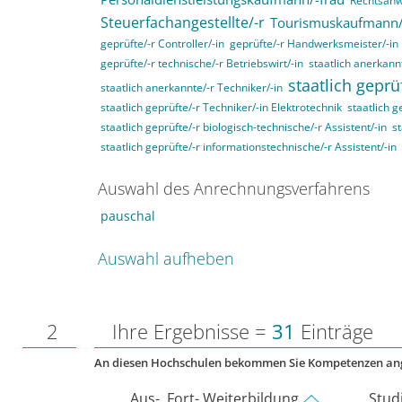
Rechtsanwa
Steuerfachangestellte/-r
Tourismuskaufmann/
geprüfte/-r Controller/-in
geprüfte/-r Handwerksmeister/-in
geprüfte/-r technische/-r Betriebswirt/-in
staatlich anerkannt
staatlich geprü
staatlich anerkannte/-r Techniker/-in
staatlich geprüfte/-r Techniker/-in Elektrotechnik
staatlich g
staatlich geprüfte/-r biologisch-technische/-r Assistent/-in
st
staatlich geprüfte/-r informationstechnische/-r Assistent/-in
Auswahl des Anrechnungsverfahrens
pauschal
Auswahl aufheben
2
Ihre Ergebnisse =
31
Einträge
An diesen Hochschulen bekommen Sie Kompetenzen an
Aus-, Fort- Weiterbildung
Stud