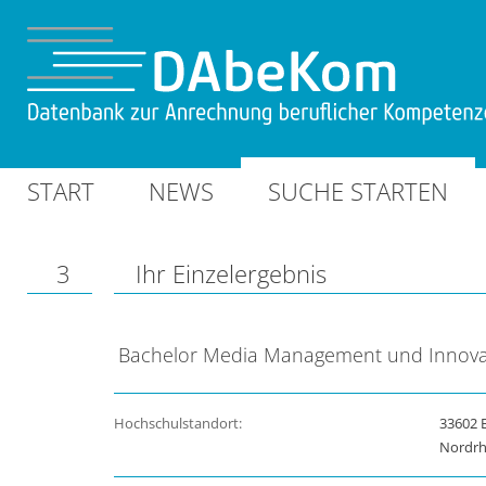
START
NEWS
SUCHE STARTEN
3
Ihr Einzelergebnis
Bachelor Media Management und Innovat
Hochschulstandort:
33602 B
Nordrh