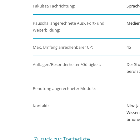
Fakultät/Fachrichtung:
Sprach
Pauschal angerechnete Aus-, Fort- und
Medien
Weiterbildung:
Max. Umfang anrechenbarer CP:
45
Auflagen/Besonderheiten/Gültigkeit:
Der St
berufs
Benotung angerechneter Module:
Kontakt:
Nina Ja
Wissens
braune
Zurück zur Trefferliste