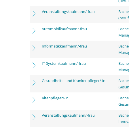
(beruf
Veranstaltungskaufmann/-frau
Bachel
(beruf
Automobilkaufmann/-frau
Bachel
Mana
Informatikkaufmann/-frau
Bachel
Mana
IT-Systemkaufmann/-frau
Bachel
Mana
Gesundheits- und Krankenpfleger/-in
Bache
Gesun
Altenpfleger/-in
Bache
Gesun
Veranstaltungskaufmann/-frau
Bache
Innov