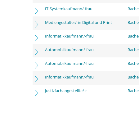
IT-Systemkaufmann/-frau
Bachel
Mediengestalter/-in Digital und Print
Bachel
Informatikkaufmann/-frau
Bache
Automobilkaufmann/-frau
Bache
Automobilkaufmann/-frau
Bachel
Informatikkaufmann/-frau
Bachel
Justizfachangestellte/-r
Bachel