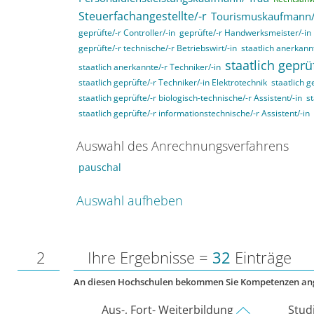
Steuerfachangestellte/-r
Tourismuskaufmann/
geprüfte/-r Controller/-in
geprüfte/-r Handwerksmeister/-in
geprüfte/-r technische/-r Betriebswirt/-in
staatlich anerkannt
staatlich geprü
staatlich anerkannte/-r Techniker/-in
staatlich geprüfte/-r Techniker/-in Elektrotechnik
staatlich g
staatlich geprüfte/-r biologisch-technische/-r Assistent/-in
st
staatlich geprüfte/-r informationstechnische/-r Assistent/-in
Auswahl des Anrechnungsverfahrens
pauschal
Auswahl aufheben
2
Ihre Ergebnisse =
32
Einträge
An diesen Hochschulen bekommen Sie Kompetenzen an
Aus-, Fort- Weiterbildung
Stud