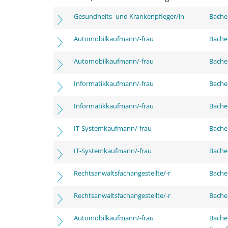
Gesundheits- und Krankenpfleger/in
Bachel
Automobilkaufmann/-frau
Bachel
Automobilkaufmann/-frau
Bachel
Informatikkaufmann/-frau
Bachel
Informatikkaufmann/-frau
Bachel
IT-Systemkaufmann/-frau
Bachel
IT-Systemkaufmann/-frau
Bachel
Rechtsanwaltsfachangestellte/-r
Bachel
Rechtsanwaltsfachangestellte/-r
Bachel
Automobilkaufmann/-frau
Bachel