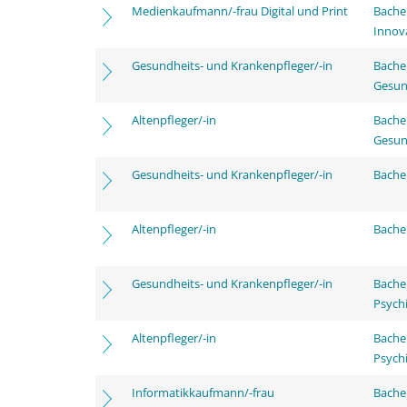
Medienkaufmann/-frau Digital und Print
Bache
Innov
Gesundheits- und Krankenpfleger/-in
Bache
Gesun
Altenpfleger/-in
Bache
Gesun
Gesundheits- und Krankenpfleger/-in
Bachel
Altenpfleger/-in
Bachel
Gesundheits- und Krankenpfleger/-in
Bache
Psychi
Altenpfleger/-in
Bache
Psychi
Informatikkaufmann/-frau
Bachel