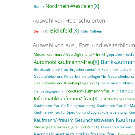
Nordrhein-Westfalen[
X
]
Berlin
Auswahl von Hochschulorten
Bielefeld[
X
]
Berlin[
X
]
Köln
Pulheim
Auswahl von Aus-, Fort- und Weiterbildu
Medienkaufmann/-frau Digital und Print[
X
]
geprüfte/-r techn
Bankkaufman
Automobilkaufmann/-frau[
X
]
Bürokaufmann/-frau
Ergotherapeut/-in
Fachinformatiker/-
Gesundheits- und Kinderkrankenpfleger/-in
Gesundheits- un
Gesundheits- und Krankenpfleger/in[
X
]
Hebamme/Entbindun
Immobi
IT-Systemkaufmann/-frau[
X
]
Heilpädagoge/-in
Informatikkaufmann/-frau[
X
]
Justizfachangestellte
Kaufmann/-frau für Dialogmarketing
Kaufmann/-frau für M
Kaufmann/-frau für Spedition und Logistikdienstleistung
Kau
Kaufma
Kaufmann/-frau im Gesundheitswesen
Mediengestalter/-in Digital und Print[
X
]
Operationstechnisch
Personaldienstleistungskaufmann/-frau
Rechtsanwa