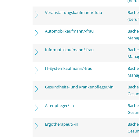
(beruf
Veranstaltungskaufmann/-frau
Bachel
(beruf
Automobilkaufmann/-frau
Bachel
Mana
Informatikkaufmann/-frau
Bachel
Mana
IT-Systemkaufmann/-frau
Bachel
Mana
Gesundheits- und Krankenpfleger/-in
Bache
Gesun
Altenpfleger/-in
Bache
Gesun
Ergotherapeut/-in
Bache
Gesun