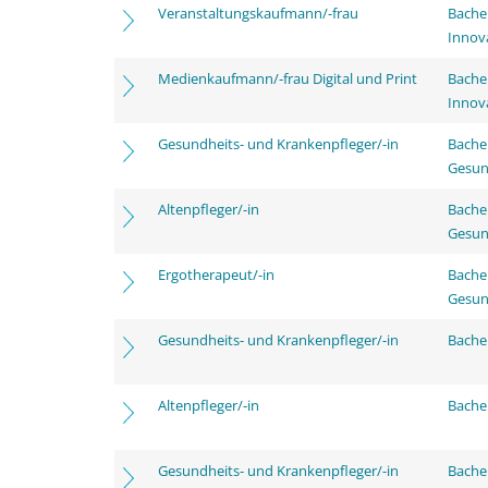
Veranstaltungskaufmann/-frau
Bache
Innov
Medienkaufmann/-frau Digital und Print
Bache
Innov
Gesundheits- und Krankenpfleger/-in
Bache
Gesun
Altenpfleger/-in
Bache
Gesun
Ergotherapeut/-in
Bache
Gesun
Gesundheits- und Krankenpfleger/-in
Bachel
Altenpfleger/-in
Bachel
Gesundheits- und Krankenpfleger/-in
Bache