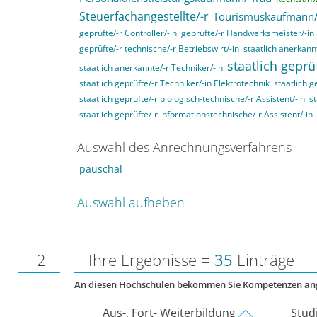
Steuerfachangestellte/-r
Tourismuskaufmann/
geprüfte/-r Controller/-in
geprüfte/-r Handwerksmeister/-in
geprüfte/-r technische/-r Betriebswirt/-in
staatlich anerkannt
staatlich geprü
staatlich anerkannte/-r Techniker/-in
staatlich geprüfte/-r Techniker/-in Elektrotechnik
staatlich g
staatlich geprüfte/-r biologisch-technische/-r Assistent/-in
st
staatlich geprüfte/-r informationstechnische/-r Assistent/-in
Auswahl des Anrechnungsverfahrens
pauschal
Auswahl aufheben
2
Ihre Ergebnisse =
35
Einträge
An diesen Hochschulen bekommen Sie Kompetenzen an
Aus-, Fort- Weiterbildung
Stud