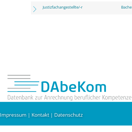
Justizfachangestellte/-r
Bachel
Impressum
Kontakt
Datenschutz
|
|