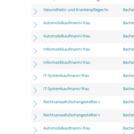
Gesundheits- und Krankenpfleger/in
Bachel
Automobilkaufmann/-frau
Bachel
Automobilkaufmann/-frau
Bachel
Informatikkaufmann/-frau
Bachel
Informatikkaufmann/-frau
Bachel
IT-Systemkaufmann/-frau
Bachel
IT-Systemkaufmann/-frau
Bachel
Rechtsanwaltsfachangestellte/-r
Bachel
Rechtsanwaltsfachangestellte/-r
Bachel
Automobilkaufmann/-frau
Bachel