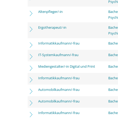
Psychi
Altenpfleger/-in
Bache
Psychi
Ergotherapeut/-in
Bache
Psychi
Informatikkaufmann/-frau
Bachel
IT-Systemkaufmann/-frau
Bachel
Mediengestalter/-in Digital und Print
Bachel
Informatikkaufmann/-frau
Bache
Automobilkaufmann/-frau
Bache
Automobilkaufmann/-frau
Bachel
Informatikkaufmann/-frau
Bachel