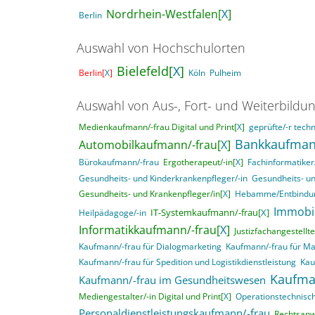
Nordrhein-Westfalen[
X
]
Berlin
Auswahl von Hochschulorten
Bielefeld[
X
]
Berlin[
X
]
Köln
Pulheim
Auswahl von Aus-, Fort- und Weiterbildu
Medienkaufmann/-frau Digital und Print[
X
]
geprüfte/-r techn
Bankkaufman
Automobilkaufmann/-frau[
X
]
Bürokaufmann/-frau
Ergotherapeut/-in[
X
]
Fachinformatike
Gesundheits- und Kinderkrankenpfleger/-in
Gesundheits- un
Gesundheits- und Krankenpfleger/in[
X
]
Hebamme/Entbindun
Immobi
IT-Systemkaufmann/-frau[
X
]
Heilpädagoge/-in
Informatikkaufmann/-frau[
X
]
Justizfachangestellte
Kaufmann/-frau für Dialogmarketing
Kaufmann/-frau für M
Kaufmann/-frau für Spedition und Logistikdienstleistung
Kau
Kaufma
Kaufmann/-frau im Gesundheitswesen
Mediengestalter/-in Digital und Print[
X
]
Operationstechnisch
Personaldienstleistungskaufmann/-frau
Rechtsanwa