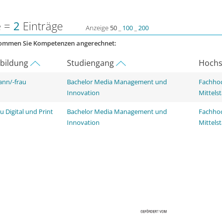
e =
2
Einträge
Anzeige
50
_
100
_
200
kommen Sie Kompetenzen angerechnet:
rbildung
Studiengang
Hochs
ann/-frau
Bachelor Media Management und
Fachhoc
Innovation
Mittels
 Digital und Print
Bachelor Media Management und
Fachhoc
Innovation
Mittels