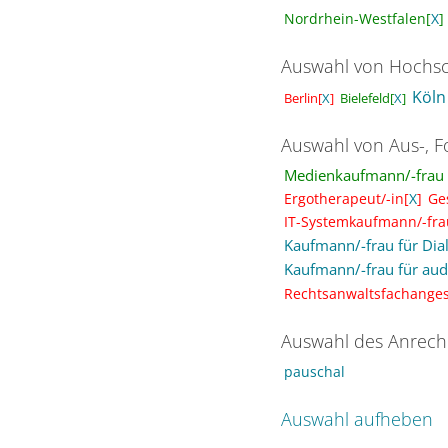
Nordrhein-Westfalen[
X
]
Auswahl von Hochsc
Köln
Bielefeld[
X
]
Berlin[
X
]
Auswahl von Aus-, F
Medienkaufmann/-frau D
Ergotherapeut/-in[
X
]
Ge
IT-Systemkaufmann/-fra
Kaufmann/-frau für Dia
Kaufmann/-frau für aud
Rechtsanwaltsfachangest
Auswahl des Anrech
pauschal
Auswahl aufheben