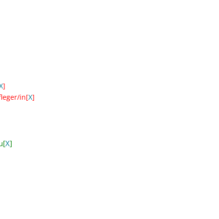
X
]
leger/in[
X
]
u[
X
]