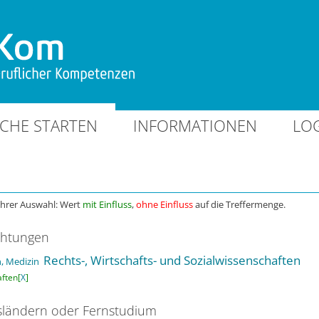
CHE STARTEN
INFORMATIONEN
LO
Ihrer Auswahl: Wert
mit Einfluss
,
ohne Einfluss
auf die Treffermenge.
chtungen
Rechts-, Wirtschafts- und Sozialwissenschaften
, Medizin
ften[
X
]
ländern oder Fernstudium