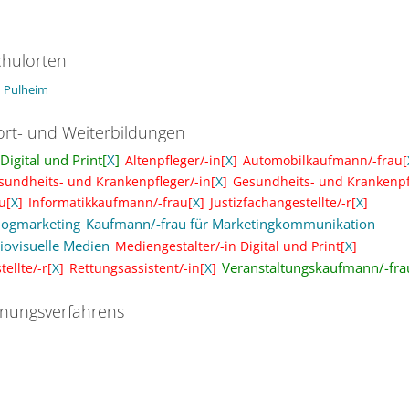
hulorten
Pulheim
ort- und Weiterbildungen
igital und Print[
X
]
Altenpfleger/-in[
X
]
Automobilkaufmann/-frau[
sundheits- und Krankenpfleger/-in[
X
]
Gesundheits- und Krankenpf
u[
X
]
Informatikkaufmann/-frau[
X
]
Justizfachangestellte/-r[
X
]
logmarketing
Kaufmann/-frau für Marketingkommunikation
iovisuelle Medien
Mediengestalter/-in Digital und Print[
X
]
Veranstaltungskaufmann/-fra
ellte/-r[
X
]
Rettungsassistent/-in[
X
]
nungsverfahrens