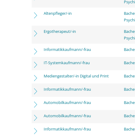
Psychi
Altenpfleger/-in
Bache
Psychi
Ergotherapeut/-in
Bache
Psychi
Informatikkaufmann/-frau
Bachel
IT-Systemkaufmann/-frau
Bachel
Mediengestalter/-in Digital und Print
Bachel
Informatikkaufmann/-frau
Bache
Automobilkaufmann/-frau
Bache
Automobilkaufmann/-frau
Bachel
Informatikkaufmann/-frau
Bachel