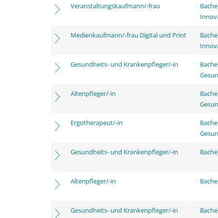
Veranstaltungskaufmann/-frau
Bache
Innov
Medienkaufmann/-frau Digital und Print
Bache
Innov
Gesundheits- und Krankenpfleger/-in
Bache
Gesun
Altenpfleger/-in
Bache
Gesun
Ergotherapeut/-in
Bache
Gesun
Gesundheits- und Krankenpfleger/-in
Bachel
Altenpfleger/-in
Bachel
Gesundheits- und Krankenpfleger/-in
Bache