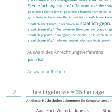
Steuerfachangestellte/-r
Tourismuskaufmann/
geprüfte/-r Controller/-in
geprüfte/-r Handwerksmeister/-in
geprüfte/-r technische/-r Betriebswirt/-in
staatlich anerkannt
staatlich geprü
staatlich anerkannte/-r Techniker/-in
staatlich geprüfte/-r Techniker/-in Elektrotechnik
staatlich g
staatlich geprüfte/-r biologisch-technische/-r Assistent/-in
st
staatlich geprüfte/-r informationstechnische/-r Assistent/-in
Auswahl des Anrechnungsverfahrens
pauschal
Auswahl aufheben
2
Ihre Ergebnisse =
35
Einträge
An diesen Hochschulen bekommen Sie Kompetenzen an
Aus-, Fort- Weiterbildung
Stud