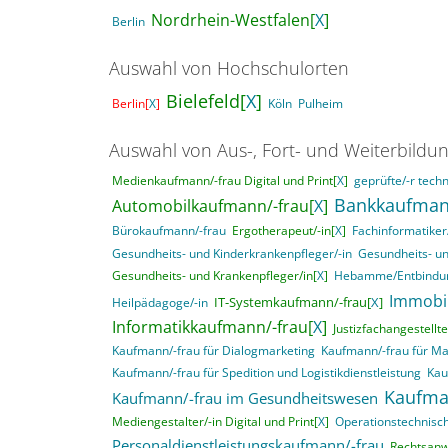
Nordrhein-Westfalen[
X
]
Berlin
Auswahl von Hochschulorten
Bielefeld[
X
]
Berlin[
X
]
Köln
Pulheim
Auswahl von Aus-, Fort- und Weiterbildu
Medienkaufmann/-frau Digital und Print[
X
]
geprüfte/-r techn
Bankkaufman
Automobilkaufmann/-frau[
X
]
Bürokaufmann/-frau
Ergotherapeut/-in[
X
]
Fachinformatike
Gesundheits- und Kinderkrankenpfleger/-in
Gesundheits- un
Gesundheits- und Krankenpfleger/in[
X
]
Hebamme/Entbindun
Immobi
IT-Systemkaufmann/-frau[
X
]
Heilpädagoge/-in
Informatikkaufmann/-frau[
X
]
Justizfachangestellte
Kaufmann/-frau für Dialogmarketing
Kaufmann/-frau für M
Kaufmann/-frau für Spedition und Logistikdienstleistung
Kau
Kaufma
Kaufmann/-frau im Gesundheitswesen
Mediengestalter/-in Digital und Print[
X
]
Operationstechnisch
Personaldienstleistungskaufmann/-frau
Rechtsanwa