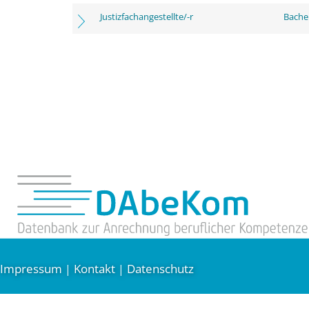
Justizfachangestellte/-r
Bachel
Impressum
Kontakt
Datenschutz
|
|