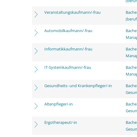
(beruf
Veranstaltungskaufmann/-frau
Bachel
(beruf
Automobilkaufmann/-frau
Bachel
Mana
Informatikkaufmann/-frau
Bachel
Mana
IT-Systemkaufmann/-frau
Bachel
Mana
Gesundheits- und Krankenpfleger/-in
Bache
Gesun
Altenpfleger/-in
Bache
Gesun
Ergotherapeut/-in
Bache
Gesun