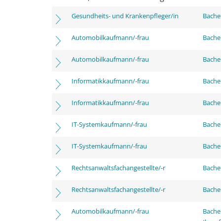
Gesundheits- und Krankenpfleger/in
Bachel
Automobilkaufmann/-frau
Bachel
Automobilkaufmann/-frau
Bachel
Informatikkaufmann/-frau
Bachel
Informatikkaufmann/-frau
Bachel
IT-Systemkaufmann/-frau
Bachel
IT-Systemkaufmann/-frau
Bachel
Rechtsanwaltsfachangestellte/-r
Bachel
Rechtsanwaltsfachangestellte/-r
Bachel
Automobilkaufmann/-frau
Bachel