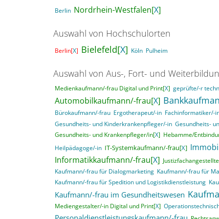
Nordrhein-Westfalen[
X
]
Berlin
Auswahl von Hochschulorten
Bielefeld[
X
]
Berlin[
X
]
Köln
Pulheim
Auswahl von Aus-, Fort- und Weiterbildu
Medienkaufmann/-frau Digital und Print[
X
]
geprüfte/-r techn
Bankkaufman
Automobilkaufmann/-frau[
X
]
Bürokaufmann/-frau
Ergotherapeut/-in
Fachinformatiker/-
Gesundheits- und Kinderkrankenpfleger/-in
Gesundheits- un
Gesundheits- und Krankenpfleger/in[
X
]
Hebamme/Entbindun
Immobi
IT-Systemkaufmann/-frau[
X
]
Heilpädagoge/-in
Informatikkaufmann/-frau[
X
]
Justizfachangestellte
Kaufmann/-frau für Dialogmarketing
Kaufmann/-frau für M
Kaufmann/-frau für Spedition und Logistikdienstleistung
Kau
Kaufma
Kaufmann/-frau im Gesundheitswesen
Mediengestalter/-in Digital und Print[
X
]
Operationstechnisch
Personaldienstleistungskaufmann/-frau
Rechtsanwa