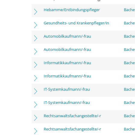
Hebamme/Entbindungspfleger
Bachel
Gesundheits- und Krankenpfleger/in
Bachel
Automobilkaufmann/-frau
Bachel
Automobilkaufmann/-frau
Bachel
Informatikkaufmann/-frau
Bachel
Informatikkaufmann/-frau
Bachel
IT-Systemkaufmann/-frau
Bachel
IT-Systemkaufmann/-frau
Bachel
Rechtsanwaltsfachangestellte/-r
Bachel
Rechtsanwaltsfachangestellte/-r
Bachel