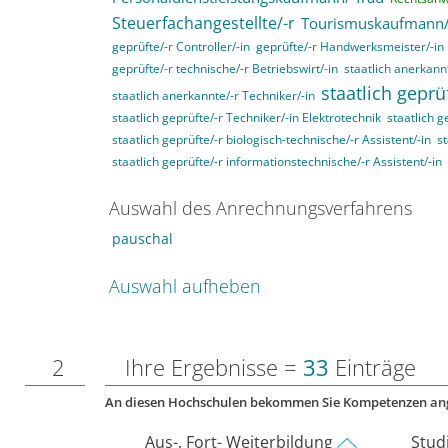
Steuerfachangestellte/-r
Tourismuskaufmann/
geprüfte/-r Controller/-in
geprüfte/-r Handwerksmeister/-in
geprüfte/-r technische/-r Betriebswirt/-in
staatlich anerkannt
staatlich geprü
staatlich anerkannte/-r Techniker/-in
staatlich geprüfte/-r Techniker/-in Elektrotechnik
staatlich g
staatlich geprüfte/-r biologisch-technische/-r Assistent/-in
st
staatlich geprüfte/-r informationstechnische/-r Assistent/-in
Auswahl des Anrechnungsverfahrens
pauschal
Auswahl aufheben
2
Ihre Ergebnisse =
33
Einträge
An diesen Hochschulen bekommen Sie Kompetenzen an
Aus-, Fort- Weiterbildung
Stud