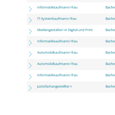
Informatikkaufmann/-frau
Bachel
IT-Systemkaufmann/-frau
Bachel
Mediengestalter/-in Digital und Print
Bachel
Informatikkaufmann/-frau
Bache
Automobilkaufmann/-frau
Bache
Automobilkaufmann/-frau
Bachel
Informatikkaufmann/-frau
Bachel
Justizfachangestellte/-r
Bachel