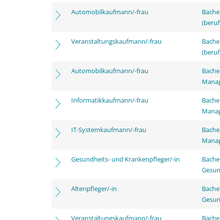
Automobilkaufmann/-frau
Bachel
(beruf
Veranstaltungskaufmann/-frau
Bachel
(beruf
Automobilkaufmann/-frau
Bachel
Mana
Informatikkaufmann/-frau
Bachel
Mana
IT-Systemkaufmann/-frau
Bachel
Mana
Gesundheits- und Krankenpfleger/-in
Bache
Gesun
Altenpfleger/-in
Bache
Gesun
Veranstaltungskaufmann/-frau
Bache