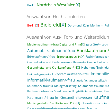
Nordrhein-Westfalen[
X
]
Berlin
Auswahl von Hochschulorten
Bielefeld[
X
]
Berlin[
X
]
Dortmund
Köln
Monheim
Pu
Auswahl von Aus-, Fort- und Weiterbildu
Medienkaufmann/-frau Digital und Print[
X
]
geprüfte/-r techn
Bankkaufmann/-
Automobilkaufmann/-frau
Bürokaufmann/-frau
Ergotherapeut/-in[
X
]
Fachinformatike
Gesundheits- und Kinderkrankenpfleger/-in
Gesundheits- un
Gesundheits- und Krankenpfleger/in[
X
]
Hebamme/Entbindun
Immobili
IT-Systemkaufmann/-frau
Heilpädagoge/-in
Informatikkaufmann/-frau
Justizfachangestellte/-r
Kaufmann/-frau für Dialogmarketing
Kaufmann/-frau für M
Kaufmann/-frau für Spedition und Logistikdienstleistung
Kau
Kaufma
Kaufmann/-frau im Gesundheitswesen
Mediengestalter/-in Digital und Print[
X
]
Operationstechnisch
Personaldienstleistungskaufmann/-frau