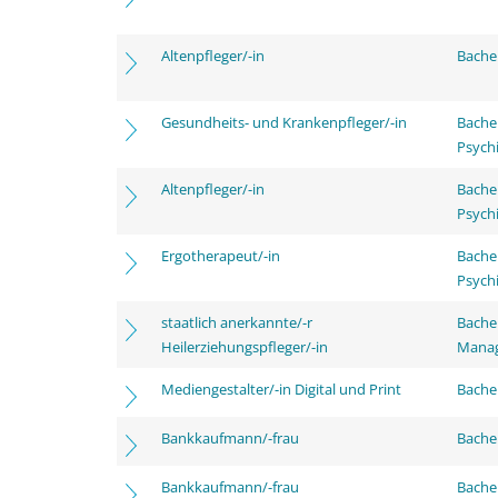
Altenpfleger/-in
Bachel
Gesundheits- und Krankenpfleger/-in
Bache
Psychi
Altenpfleger/-in
Bache
Psychi
Ergotherapeut/-in
Bache
Psychi
staatlich anerkannte/-r
Bache
Heilerziehungspfleger/-in
Mana
Mediengestalter/-in Digital und Print
Bachel
Bankkaufmann/-frau
Bache
Bankkaufmann/-frau
Bachel