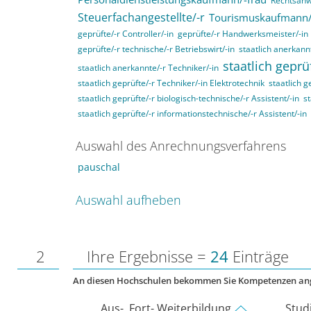
Rechtsanwa
Steuerfachangestellte/-r
Tourismuskaufmann/
geprüfte/-r Controller/-in
geprüfte/-r Handwerksmeister/-in
geprüfte/-r technische/-r Betriebswirt/-in
staatlich anerkannt
staatlich geprü
staatlich anerkannte/-r Techniker/-in
staatlich geprüfte/-r Techniker/-in Elektrotechnik
staatlich g
staatlich geprüfte/-r biologisch-technische/-r Assistent/-in
st
staatlich geprüfte/-r informationstechnische/-r Assistent/-in
Auswahl des Anrechnungsverfahrens
pauschal
Auswahl aufheben
2
Ihre Ergebnisse =
24
Einträge
An diesen Hochschulen bekommen Sie Kompetenzen an
Aus-, Fort- Weiterbildung
Stud