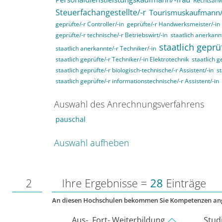
Rechtsanwa
Steuerfachangestellte/-r
Tourismuskaufmann/
geprüfte/-r Controller/-in
geprüfte/-r Handwerksmeister/-in
geprüfte/-r technische/-r Betriebswirt/-in
staatlich anerkannt
staatlich geprü
staatlich anerkannte/-r Techniker/-in
staatlich geprüfte/-r Techniker/-in Elektrotechnik
staatlich g
staatlich geprüfte/-r biologisch-technische/-r Assistent/-in
st
staatlich geprüfte/-r informationstechnische/-r Assistent/-in
Auswahl des Anrechnungsverfahrens
pauschal
Auswahl aufheben
2
Ihre Ergebnisse =
28
Einträge
An diesen Hochschulen bekommen Sie Kompetenzen an
Aus-, Fort- Weiterbildung
Stud