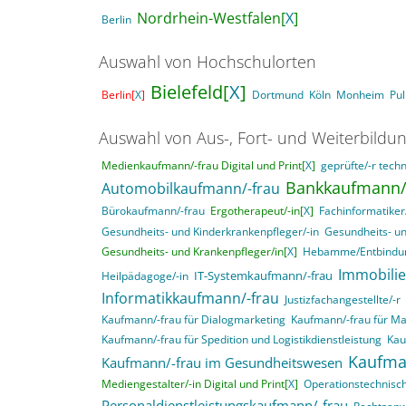
Nordrhein-Westfalen[
X
]
Berlin
Auswahl von Hochschulorten
Bielefeld[
X
]
Berlin[
X
]
Dortmund
Köln
Monheim
Pu
Auswahl von Aus-, Fort- und Weiterbildu
Medienkaufmann/-frau Digital und Print[
X
]
geprüfte/-r techn
Bankkaufmann/-
Automobilkaufmann/-frau
Bürokaufmann/-frau
Ergotherapeut/-in[
X
]
Fachinformatike
Gesundheits- und Kinderkrankenpfleger/-in
Gesundheits- un
Gesundheits- und Krankenpfleger/in[
X
]
Hebamme/Entbindun
Immobili
IT-Systemkaufmann/-frau
Heilpädagoge/-in
Informatikkaufmann/-frau
Justizfachangestellte/-r
Kaufmann/-frau für Dialogmarketing
Kaufmann/-frau für M
Kaufmann/-frau für Spedition und Logistikdienstleistung
Kau
Kaufma
Kaufmann/-frau im Gesundheitswesen
Mediengestalter/-in Digital und Print[
X
]
Operationstechnisch
Personaldienstleistungskaufmann/-frau