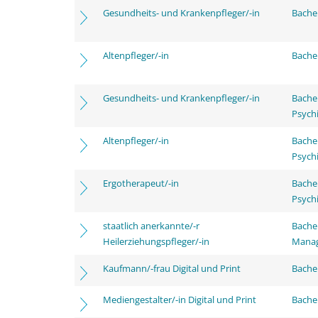
Gesundheits- und Krankenpfleger/-in
Bachel
Altenpfleger/-in
Bachel
Gesundheits- und Krankenpfleger/-in
Bache
Psychi
Altenpfleger/-in
Bache
Psychi
Ergotherapeut/-in
Bache
Psychi
staatlich anerkannte/-r
Bache
Heilerziehungspfleger/-in
Mana
Kaufmann/-frau Digital und Print
Bachel
Mediengestalter/-in Digital und Print
Bachel