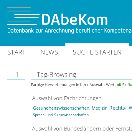
START
NEWS
SUCHE STARTEN
1
Tag-Browsing
Farbige Hervorhebungen in Ihrer Auswahl: Wert
mit Einfl
Auswahl von Fachrichtungen
Rechts-, 
Gesundheitswissenschaften, Medizin
Sprach- und Kulturwissenschaften
Auswahl von Bundesländern oder Ferns