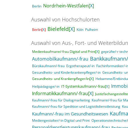
Nordrhein-Westfalen[
X
]
Berlin
Auswahl von Hochschulorten
Bielefeld[
X
]
Berlin[
X
]
Köln
Pulheim
Auswahl von Aus-, Fort- und Weiterbildu
Medienkaufmann/-frau Digital und Print[
X
]
geprüfte/-r techn
Bankkaufmann/
Automobilkaufmann/-frau
Bürokaufmann/-frau
Ergotherapeut/-in
Fachinformatiker/-
Gesundheits- und Kinderkrankenpfleger/-in
Gesundheits- un
Gesundheits- und Krankenpfleger/in[
X
]
Hebamme/Entbindun
Immobi
IT-Systemkaufmann/-frau[
X
]
Heilpädagoge/-in
Informatikkaufmann/-frau[
X
]
Justizfachangestellte
Kaufmann/-frau für Dialogmarketing
Kaufmann/-frau für M
Kaufmann/-frau für Spedition und Logistikdienstleistung
Kau
Kaufma
Kaufmann/-frau im Gesundheitswesen
Mediengestalter/-in Digital und Print
Operationstechnische/r
Personaldienstleistungskaufmann/-frau
Rechtsanwa