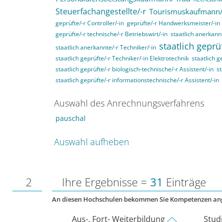
Steuerfachangestellte/-r
Tourismuskaufmann/
geprüfte/-r Controller/-in
geprüfte/-r Handwerksmeister/-in
geprüfte/-r technische/-r Betriebswirt/-in
staatlich anerkannt
staatlich geprü
staatlich anerkannte/-r Techniker/-in
staatlich geprüfte/-r Techniker/-in Elektrotechnik
staatlich g
staatlich geprüfte/-r biologisch-technische/-r Assistent/-in
st
staatlich geprüfte/-r informationstechnische/-r Assistent/-in
Auswahl des Anrechnungsverfahrens
pauschal
Auswahl aufheben
2
Ihre Ergebnisse =
31
Einträge
An diesen Hochschulen bekommen Sie Kompetenzen an
Aus-, Fort- Weiterbildung
Stud