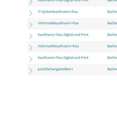
Kaufmann/-frau Digital und Print
Bachel
IT-Systemkaufmann/-frau
Bachel
Informatikkaufmann/-frau
Bache
Kaufmann/-frau Digital und Print
Bache
Informatikkaufmann/-frau
Bachel
Kaufmann/-frau Digital und Print
Bachel
Justizfachangestellte/-r
Bachel