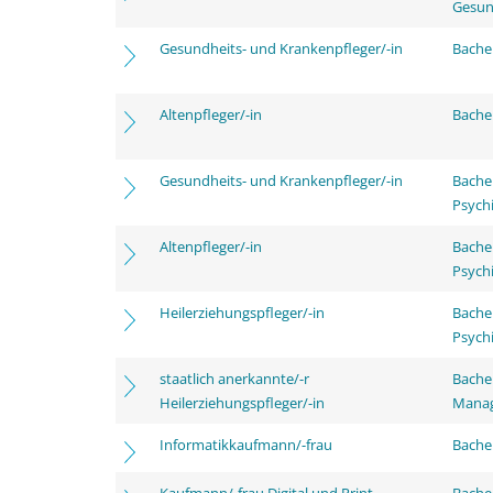
Gesun
Gesundheits- und Krankenpfleger/-in
Bachel
Altenpfleger/-in
Bachel
Gesundheits- und Krankenpfleger/-in
Bache
Psychi
Altenpfleger/-in
Bache
Psychi
Heilerziehungspfleger/-in
Bache
Psychi
staatlich anerkannte/-r
Bache
Heilerziehungspfleger/-in
Mana
Informatikkaufmann/-frau
Bachel