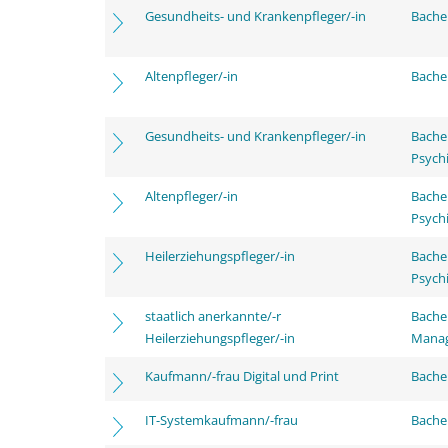
Gesundheits- und Krankenpfleger/-in
Bachel
Altenpfleger/-in
Bachel
Gesundheits- und Krankenpfleger/-in
Bache
Psychi
Altenpfleger/-in
Bache
Psychi
Heilerziehungspfleger/-in
Bache
Psychi
staatlich anerkannte/-r
Bache
Heilerziehungspfleger/-in
Mana
Kaufmann/-frau Digital und Print
Bachel
IT-Systemkaufmann/-frau
Bachel