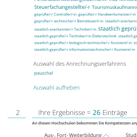
Steuerfachangestellte/-r
Tourismuskaufmann/
geprüfte/-r Controller/-in
geprüfte/-r Handwerksmeister/-in
geprüfte/-r technische/-r Betriebswirt/-in
staatlich anerkannt
staatlich geprü
staatlich anerkannte/-r Techniker/-in
staatlich geprüfte/-r Techniker/-in Elektrotechnik
staatlich g
staatlich geprüfte/-r biologisch-technische/-r Assistent/-in
st
staatlich geprüfte/-r informationstechnische/-r Assistent/-in
Auswahl des Anrechnungsverfahrens
pauschal
Auswahl aufheben
2
Ihre Ergebnisse =
26
Einträge
An diesen Hochschulen bekommen Sie Kompetenzen an
Aus-, Fort- Weiterbildung
Stud