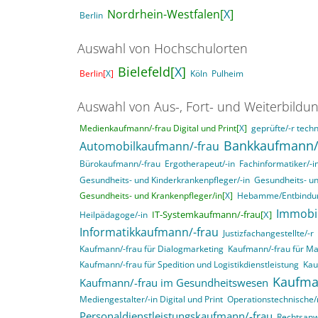
Nordrhein-Westfalen[
X
]
Berlin
Auswahl von Hochschulorten
Bielefeld[
X
]
Berlin[
X
]
Köln
Pulheim
Auswahl von Aus-, Fort- und Weiterbildu
Medienkaufmann/-frau Digital und Print[
X
]
geprüfte/-r techn
Bankkaufmann/
Automobilkaufmann/-frau
Bürokaufmann/-frau
Ergotherapeut/-in
Fachinformatiker/-
Gesundheits- und Kinderkrankenpfleger/-in
Gesundheits- un
Gesundheits- und Krankenpfleger/in[
X
]
Hebamme/Entbindun
Immobi
IT-Systemkaufmann/-frau[
X
]
Heilpädagoge/-in
Informatikkaufmann/-frau
Justizfachangestellte/-r
Kaufmann/-frau für Dialogmarketing
Kaufmann/-frau für M
Kaufmann/-frau für Spedition und Logistikdienstleistung
Kau
Kaufma
Kaufmann/-frau im Gesundheitswesen
Mediengestalter/-in Digital und Print
Operationstechnische/r
Personaldienstleistungskaufmann/-frau
Rechtsanwa