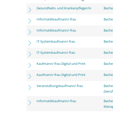
Gesundheits- und Krankenpfleger/in
Bachel
Informatikkaufmann/-frau
Bachel
Informatikkaufmann/-frau
Bachel
IT-Systemkaufmann/-frau
Bachel
IT-Systemkaufmann/-frau
Bachel
Kaufmann/-frau Digital und Print
Bachel
Kaufmann/-frau Digital und Print
Bachel
Veranstaltungskaufmann/-frau
Bachel
(beruf
Informatikkaufmann/-frau
Bachel
Mana