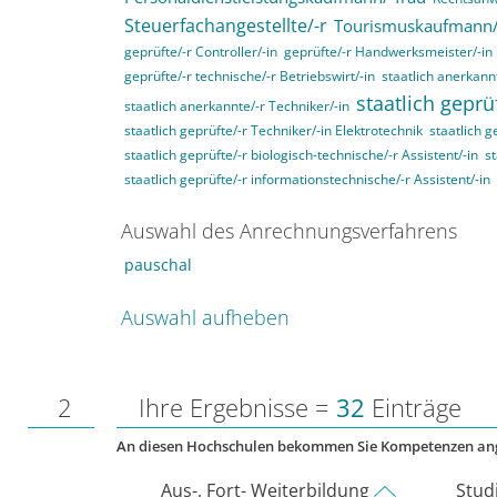
Steuerfachangestellte/-r
Tourismuskaufmann/
geprüfte/-r Controller/-in
geprüfte/-r Handwerksmeister/-in
geprüfte/-r technische/-r Betriebswirt/-in
staatlich anerkannt
staatlich geprü
staatlich anerkannte/-r Techniker/-in
staatlich geprüfte/-r Techniker/-in Elektrotechnik
staatlich g
staatlich geprüfte/-r biologisch-technische/-r Assistent/-in
st
staatlich geprüfte/-r informationstechnische/-r Assistent/-in
Auswahl des Anrechnungsverfahrens
pauschal
Auswahl aufheben
2
Ihre Ergebnisse =
32
Einträge
An diesen Hochschulen bekommen Sie Kompetenzen an
Aus-, Fort- Weiterbildung
Stud