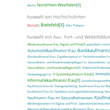
Nordrhein-Westfalen[
X
]
Berlin
Auswahl von Hochschulorten
Bielefeld[
X
]
Berlin[
X
]
Köln
Pulheim
Auswahl von Aus-, Fort- und Weiterbildu
Medienkaufmann/-frau Digital und Print[
X
]
geprüfte/-r techn
Bankkaufmann/
Automobilkaufmann/-frau
Bürokaufmann/-frau
Ergotherapeut/-in
Fachinformatiker/-
Gesundheits- und Kinderkrankenpfleger/-in
Gesundheits- un
Gesundheits- und Krankenpfleger/in[
X
]
Hebamme/Entbindun
Immobi
IT-Systemkaufmann/-frau[
X
]
Heilpädagoge/-in
Informatikkaufmann/-frau[
X
]
Justizfachangestellte
Kaufmann/-frau für Dialogmarketing
Kaufmann/-frau für M
Kaufmann/-frau für Spedition und Logistikdienstleistung
Kau
Kaufma
Kaufmann/-frau im Gesundheitswesen
Mediengestalter/-in Digital und Print
Operationstechnische/r
Personaldienstleistungskaufmann/-frau
Rechtsanwa