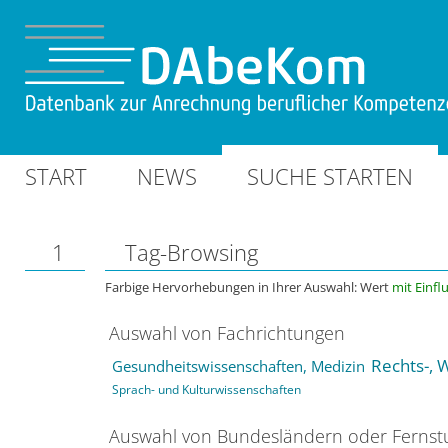
START
NEWS
SUCHE STARTEN
1
Tag-Browsing
Farbige Hervorhebungen in Ihrer Auswahl: Wert
mit Einfl
Auswahl von Fachrichtungen
Rechts-, 
Gesundheitswissenschaften, Medizin
Sprach- und Kulturwissenschaften
Auswahl von Bundesländern oder Ferns