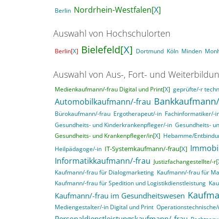
Nordrhein-Westfalen[
X
]
Berlin
Auswahl von Hochschulorten
Bielefeld[
X
]
Berlin[
X
]
Dortmund
Köln
Minden
Mon
Auswahl von Aus-, Fort- und Weiterbildu
Medienkaufmann/-frau Digital und Print[
X
]
geprüfte/-r techn
Bankkaufmann/
Automobilkaufmann/-frau
Bürokaufmann/-frau
Ergotherapeut/-in
Fachinformatiker/-
Gesundheits- und Kinderkrankenpfleger/-in
Gesundheits- un
Gesundheits- und Krankenpfleger/in[
X
]
Hebamme/Entbindun
Immobi
IT-Systemkaufmann/-frau[
X
]
Heilpädagoge/-in
Informatikkaufmann/-frau
Justizfachangestellte/-r[
Kaufmann/-frau für Dialogmarketing
Kaufmann/-frau für M
Kaufmann/-frau für Spedition und Logistikdienstleistung
Kau
Kaufma
Kaufmann/-frau im Gesundheitswesen
Mediengestalter/-in Digital und Print
Operationstechnische/r
Personaldienstleistungskaufmann/-frau