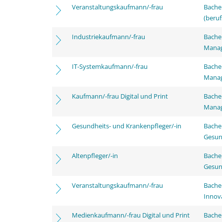
Veranstaltungskaufmann/-frau
Bachel
(beruf
Industriekaufmann/-frau
Bachel
Mana
IT-Systemkaufmann/-frau
Bachel
Mana
Kaufmann/-frau Digital und Print
Bachel
Mana
Gesundheits- und Krankenpfleger/-in
Bache
Gesun
Altenpfleger/-in
Bache
Gesun
Veranstaltungskaufmann/-frau
Bache
Innov
Medienkaufmann/-frau Digital und Print
Bache