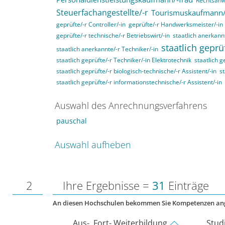
Rechtsanwa
Steuerfachangestellte/-r
Tourismuskaufmann/
geprüfte/-r Controller/-in
geprüfte/-r Handwerksmeister/-in
geprüfte/-r technische/-r Betriebswirt/-in
staatlich anerkannt
staatlich geprü
staatlich anerkannte/-r Techniker/-in
staatlich geprüfte/-r Techniker/-in Elektrotechnik
staatlich g
staatlich geprüfte/-r biologisch-technische/-r Assistent/-in
st
staatlich geprüfte/-r informationstechnische/-r Assistent/-in
Auswahl des Anrechnungsverfahrens
pauschal
Auswahl aufheben
2
Ihre Ergebnisse =
31
Einträge
An diesen Hochschulen bekommen Sie Kompetenzen an
Aus-, Fort- Weiterbildung
Stud