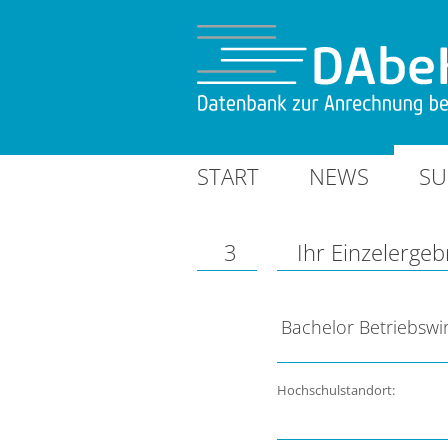
START
NEWS
SU
3
Ihr Einzelergeb
Bachelor Betriebswir
Hochschulstandort: