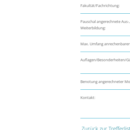
Fakultät/Fachrichtung:
Pauschal angerechnete Aus-,
Weiterbildung:
Max. Umfang anrechenbarer
Auflagen/Besonderheiten/Gül
Benotung angerechneter Mo
Kontakt:
Zurück zur Trefferlis