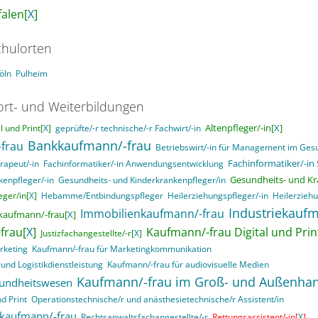
alen[
X
]
hulorten
öln
Pulheim
ort- und Weiterbildungen
Altenpfleger/-in[
X
]
 und Print[
X
]
geprüfte/-r technische/-r Fachwirt/-in
Bankkaufmann/-frau
frau
Betriebswirt/-in für Management im Ge
Fachinformatiker/-in
rapeut/-in
Fachinformatiker/-in Anwendungsentwicklung
Gesundheits- und Kr
enpfleger/-in
Gesundheits- und Kinderkrankenpfleger/in
ger/in[
X
]
Hebamme/Entbindungspfleger
Heilerziehungspfleger/-in
Heilerziehu
Industriekaufm
Immobilienkaufmann/-frau
kaufmann/-frau[
X
]
frau[
X
]
Kaufmann/-frau Digital und Prin
Justizfachangestellte/-r[
X
]
rketing
Kaufmann/-frau für Marketingkommunikation
und Logistikdienstleistung
Kaufmann/-frau für audiovisuelle Medien
Kaufmann/-frau im Groß- und Außenha
sundheitswesen
d Print
Operationstechnische/r und anästhesietechnische/r Assistent/in
skaufmann/-frau
Rechtsanwaltsfachangestellte/-r
Rettungsassistent/-in[
X
]