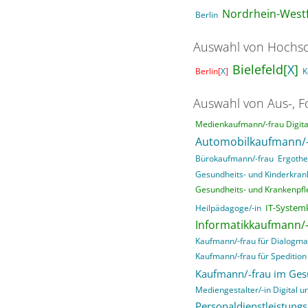
Nordrhein-Westf
Berlin
Auswahl von Hochsc
Bielefeld[
X
]
Berlin[
X
]
K
Auswahl von Aus-, F
Medienkaufmann/-frau Digital
Automobilkaufmann/-
Bürokaufmann/-frau
Ergothe
Gesundheits- und Kinderkrank
Gesundheits- und Krankenpfle
IT-System
Heilpädagoge/-in
Informatikkaufmann/-
Kaufmann/-frau für Dialogma
Kaufmann/-frau für Spedition 
Kaufmann/-frau im Ge
Mediengestalter/-in Digital un
Personaldienstleistung