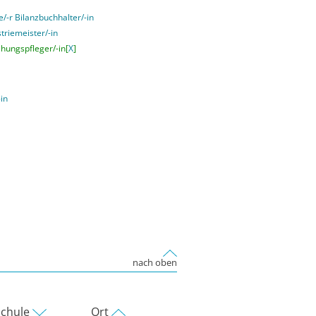
e/-r Bilanzbuchhalter/-in
striemeister/-in
ehungspfleger/-in[
X
]
-in
nach oben
chule
Ort