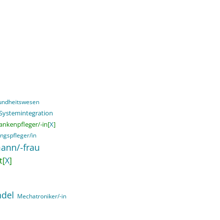
sundheitswesen
 Systemintegration
ankenpfleger/-in[
X
]
ngspfleger/in
ann/-frau
t[
X
]
ndel
Mechatroniker/-in