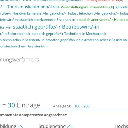
/-r
Tourismuskaufmann/-frau
Veranstaltungskaufmann/-frau[
X
]
geprüft
rüfte/-r Handwerksmeister/-in
geprüfte/-r Industriefachwirt/-in
geprüfte/-r Indu
iebswirt/-in
staatlich anerkannte/-r Erzieher/-in
staatlich anerkannte/-r Heilerzi
staatlich geprüfte/-r Betriebswirt/-in
iker/-in
r/-in Elektrotechnik
staatlich geprüfte/-r Techniker/-in Mechatronik
ch-technische/-r Assistent/-in
staatlich geprüfte/-r elektrotechnische/-r Assistent/
ionstechnische/-r Assistent/-in
nungsverfahrens
e =
30
Einträge
Anzeige
50
_
100
_
200
kommen Sie Kompetenzen angerechnet:
rbildung
Studiengang
Hochs