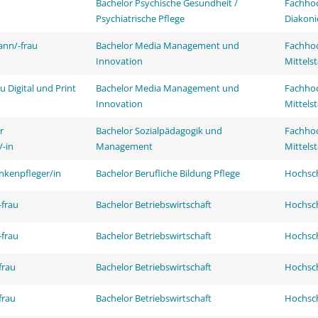
Bachelor Psychische Gesundheit /
Fachhoc
Psychiatrische Pflege
Diakoni
ann/-frau
Bachelor Media Management und
Fachhoc
Innovation
Mittels
 Digital und Print
Bachelor Media Management und
Fachhoc
Innovation
Mittels
r
Bachelor Sozialpädagogik und
Fachhoc
/-in
Management
Mittels
nkenpfleger/in
Bachelor Berufliche Bildung Pflege
Hochsch
frau
Bachelor Betriebswirtschaft
Hochsch
frau
Bachelor Betriebswirtschaft
Hochsch
frau
Bachelor Betriebswirtschaft
Hochsch
frau
Bachelor Betriebswirtschaft
Hochsch