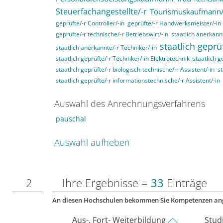
Steuerfachangestellte/-r
Tourismuskaufmann/
geprüfte/-r Controller/-in
geprüfte/-r Handwerksmeister/-in
geprüfte/-r technische/-r Betriebswirt/-in
staatlich anerkannt
staatlich geprü
staatlich anerkannte/-r Techniker/-in
staatlich geprüfte/-r Techniker/-in Elektrotechnik
staatlich g
staatlich geprüfte/-r biologisch-technische/-r Assistent/-in
st
staatlich geprüfte/-r informationstechnische/-r Assistent/-in
Auswahl des Anrechnungsverfahrens
pauschal
Auswahl aufheben
2
Ihre Ergebnisse =
33
Einträge
An diesen Hochschulen bekommen Sie Kompetenzen an
Aus-, Fort- Weiterbildung
Stud