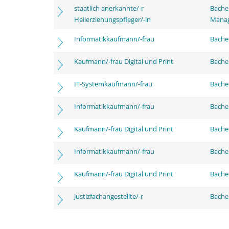
staatlich anerkannte/-r
Bache
Heilerziehungspfleger/-in
Mana
Informatikkaufmann/-frau
Bachel
Kaufmann/-frau Digital und Print
Bachel
IT-Systemkaufmann/-frau
Bachel
Informatikkaufmann/-frau
Bache
Kaufmann/-frau Digital und Print
Bache
Informatikkaufmann/-frau
Bachel
Kaufmann/-frau Digital und Print
Bachel
Justizfachangestellte/-r
Bachel