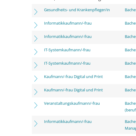
Gesundheits- und Krankenpfleger/in
Bachel
Informatikkaufmann/-frau
Bachel
Informatikkaufmann/-frau
Bachel
IT-Systemkaufmann/-frau
Bachel
IT-Systemkaufmann/-frau
Bachel
Kaufmann/-frau Digital und Print
Bachel
Kaufmann/-frau Digital und Print
Bachel
Veranstaltungskaufmann/-frau
Bachel
(beruf
Informatikkaufmann/-frau
Bachel
Mana