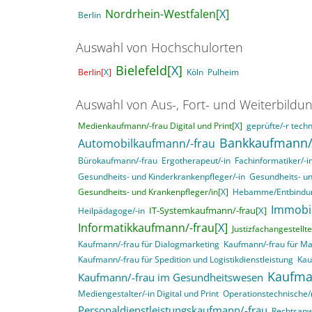
Nordrhein-Westfalen[
X
]
Berlin
Auswahl von Hochschulorten
Bielefeld[
X
]
Berlin[
X
]
Köln
Pulheim
Auswahl von Aus-, Fort- und Weiterbildu
Medienkaufmann/-frau Digital und Print[
X
]
geprüfte/-r techn
Bankkaufmann/
Automobilkaufmann/-frau
Bürokaufmann/-frau
Ergotherapeut/-in
Fachinformatiker/-
Gesundheits- und Kinderkrankenpfleger/-in
Gesundheits- un
Gesundheits- und Krankenpfleger/in[
X
]
Hebamme/Entbindun
Immobi
IT-Systemkaufmann/-frau[
X
]
Heilpädagoge/-in
Informatikkaufmann/-frau[
X
]
Justizfachangestellte
Kaufmann/-frau für Dialogmarketing
Kaufmann/-frau für M
Kaufmann/-frau für Spedition und Logistikdienstleistung
Kau
Kaufma
Kaufmann/-frau im Gesundheitswesen
Mediengestalter/-in Digital und Print
Operationstechnische/r
Personaldienstleistungskaufmann/-frau
Rechtsanwa