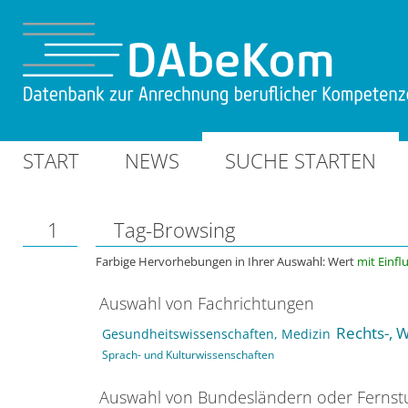
START
NEWS
SUCHE STARTEN
1
Tag-Browsing
Farbige Hervorhebungen in Ihrer Auswahl: Wert
mit Einfl
Auswahl von Fachrichtungen
Rechts-, W
Gesundheitswissenschaften, Medizin
Sprach- und Kulturwissenschaften
Auswahl von Bundesländern oder Ferns