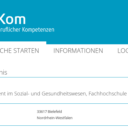
CHE STARTEN
INFORMATIONEN
LO
nis
t im Sozial- und Gesundheitswesen, Fachhochschule 
33617 Bielefeld
Nordrhein-Westfalen