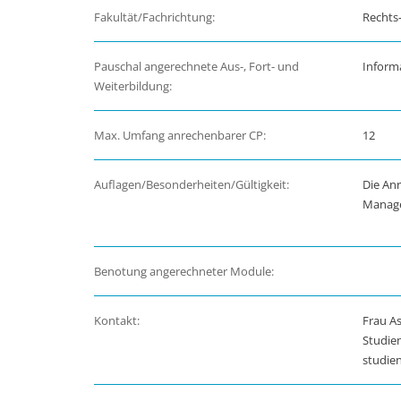
Fakultät/Fachrichtung:
Rechts-
Pauschal angerechnete Aus-, Fort- und
Inform
Weiterbildung:
Max. Umfang anrechenbarer CP:
12
Auflagen/Besonderheiten/Gültigkeit:
Die Anr
Manag
Benotung angerechneter Module:
Kontakt:
Frau As
Studie
studie