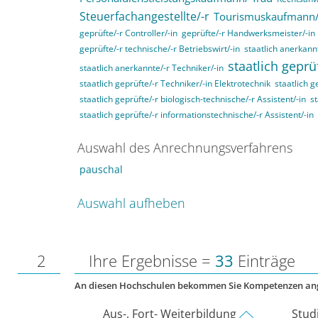
Steuerfachangestellte/-r
Tourismuskaufmann/
geprüfte/-r Controller/-in
geprüfte/-r Handwerksmeister/-in
geprüfte/-r technische/-r Betriebswirt/-in
staatlich anerkannt
staatlich geprü
staatlich anerkannte/-r Techniker/-in
staatlich geprüfte/-r Techniker/-in Elektrotechnik
staatlich g
staatlich geprüfte/-r biologisch-technische/-r Assistent/-in
st
staatlich geprüfte/-r informationstechnische/-r Assistent/-in
Auswahl des Anrechnungsverfahrens
pauschal
Auswahl aufheben
2
Ihre Ergebnisse =
33
Einträge
An diesen Hochschulen bekommen Sie Kompetenzen an
Aus-, Fort- Weiterbildung
Stud