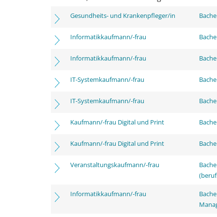
Gesundheits- und Krankenpfleger/in
Bachel
Informatikkaufmann/-frau
Bachel
Informatikkaufmann/-frau
Bachel
IT-Systemkaufmann/-frau
Bachel
IT-Systemkaufmann/-frau
Bachel
Kaufmann/-frau Digital und Print
Bachel
Kaufmann/-frau Digital und Print
Bachel
Veranstaltungskaufmann/-frau
Bachel
(beruf
Informatikkaufmann/-frau
Bachel
Mana