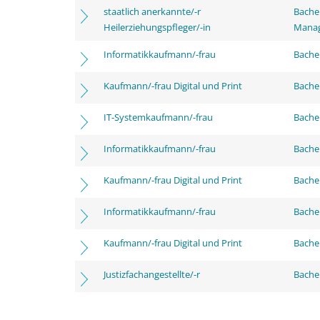
staatlich anerkannte/-r
Bache
Heilerziehungspfleger/-in
Mana
Informatikkaufmann/-frau
Bachel
Kaufmann/-frau Digital und Print
Bachel
IT-Systemkaufmann/-frau
Bachel
Informatikkaufmann/-frau
Bache
Kaufmann/-frau Digital und Print
Bache
Informatikkaufmann/-frau
Bachel
Kaufmann/-frau Digital und Print
Bachel
Justizfachangestellte/-r
Bachel