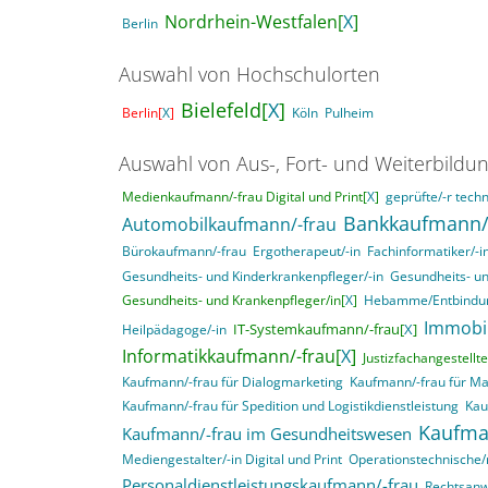
Nordrhein-Westfalen[
X
]
Berlin
Auswahl von Hochschulorten
Bielefeld[
X
]
Berlin[
X
]
Köln
Pulheim
Auswahl von Aus-, Fort- und Weiterbildu
Medienkaufmann/-frau Digital und Print[
X
]
geprüfte/-r techn
Bankkaufmann/
Automobilkaufmann/-frau
Bürokaufmann/-frau
Ergotherapeut/-in
Fachinformatiker/-
Gesundheits- und Kinderkrankenpfleger/-in
Gesundheits- un
Gesundheits- und Krankenpfleger/in[
X
]
Hebamme/Entbindun
Immobi
IT-Systemkaufmann/-frau[
X
]
Heilpädagoge/-in
Informatikkaufmann/-frau[
X
]
Justizfachangestellte
Kaufmann/-frau für Dialogmarketing
Kaufmann/-frau für M
Kaufmann/-frau für Spedition und Logistikdienstleistung
Kau
Kaufma
Kaufmann/-frau im Gesundheitswesen
Mediengestalter/-in Digital und Print
Operationstechnische/r
Personaldienstleistungskaufmann/-frau
Rechtsanwa