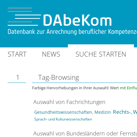
START
NEWS
SUCHE STARTEN
1
Tag-Browsing
Farbige Hervorhebungen in Ihrer Auswahl: Wert
mit Einfl
Auswahl von Fachrichtungen
Rechts-, W
Gesundheitswissenschaften, Medizin
Sprach- und Kulturwissenschaften
Auswahl von Bundesländern oder Ferns