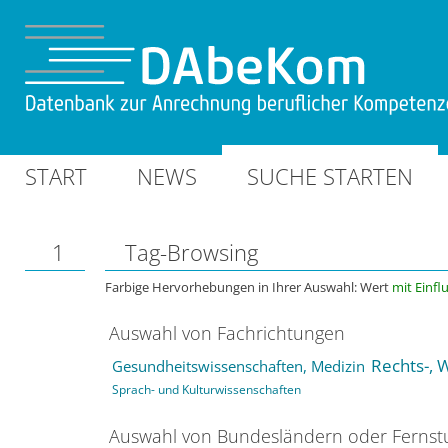
START
NEWS
SUCHE STARTEN
1
Tag-Browsing
Farbige Hervorhebungen in Ihrer Auswahl: Wert
mit Einfl
Auswahl von Fachrichtungen
Rechts-, 
Gesundheitswissenschaften, Medizin
Sprach- und Kulturwissenschaften
Auswahl von Bundesländern oder Ferns