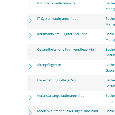
Informatikkaufmann/-frau
Bachel
Mana
IT-Systemkaufmann/-frau
Bachel
Mana
Kaufmann/-frau Digital und Print
Bachel
Mana
Gesundheits- und Krankenpfleger/-in
Bache
Gesun
Altenpfleger/-in
Bache
Gesun
Heilerziehungspfleger/-in
Bache
Gesun
Veranstaltungskaufmann/-frau
Bache
Innov
Medienkaufmann/-frau Digital und Print
Bache