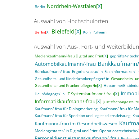
Nordrhein-Westfalen[
X
]
Berlin
Auswahl von Hochschulorten
Bielefeld[
X
]
Berlin[
X
]
Köln
Pulheim
Auswahl von Aus-, Fort- und Weiterbildu
Medienkaufmann/-frau Digital und Print[
X
]
geprüfte/-r techn
Bankkaufmann/
Automobilkaufmann/-frau
Bürokaufmann/-frau
Ergotherapeut/-in
Fachinformatiker/-
Gesundheits- und Kinderkrankenpfleger/-in
Gesundheits- un
Gesundheits- und Krankenpfleger/in[
X
]
Hebamme/Entbindun
Immobi
IT-Systemkaufmann/-frau[
X
]
Heilpädagoge/-in
Informatikkaufmann/-frau[
X
]
Justizfachangestellte
Kaufmann/-frau für Dialogmarketing
Kaufmann/-frau für M
Kaufmann/-frau für Spedition und Logistikdienstleistung
Kau
Kaufma
Kaufmann/-frau im Gesundheitswesen
Mediengestalter/-in Digital und Print
Operationstechnische/r
Personaldienstleistungskaufmann/-frau
Rechtsanwa