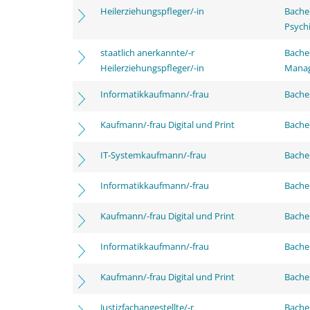
Heilerziehungspfleger/-in
Bache
Psychi
staatlich anerkannte/-r
Bache
Heilerziehungspfleger/-in
Mana
Informatikkaufmann/-frau
Bachel
Kaufmann/-frau Digital und Print
Bachel
IT-Systemkaufmann/-frau
Bachel
Informatikkaufmann/-frau
Bache
Kaufmann/-frau Digital und Print
Bache
Informatikkaufmann/-frau
Bachel
Kaufmann/-frau Digital und Print
Bachel
Justizfachangestellte/-r
Bachel