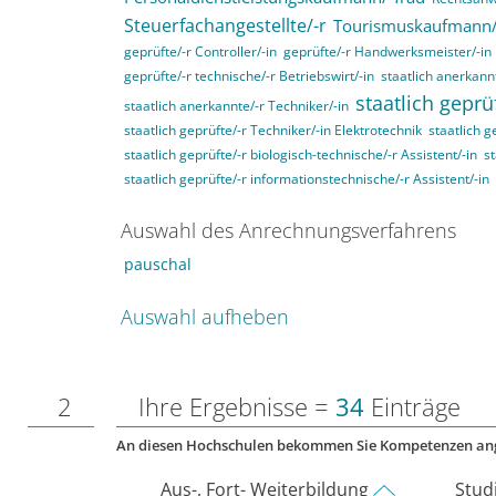
Steuerfachangestellte/-r
Tourismuskaufmann/
geprüfte/-r Controller/-in
geprüfte/-r Handwerksmeister/-in
geprüfte/-r technische/-r Betriebswirt/-in
staatlich anerkannt
staatlich geprü
staatlich anerkannte/-r Techniker/-in
staatlich geprüfte/-r Techniker/-in Elektrotechnik
staatlich g
staatlich geprüfte/-r biologisch-technische/-r Assistent/-in
st
staatlich geprüfte/-r informationstechnische/-r Assistent/-in
Auswahl des Anrechnungsverfahrens
pauschal
Auswahl aufheben
2
Ihre Ergebnisse =
34
Einträge
An diesen Hochschulen bekommen Sie Kompetenzen an
Aus-, Fort- Weiterbildung
Stud