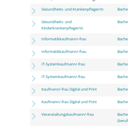
Gesundheits- und Krankenpfleger/in
Bachel
Gesundheits- und
Bachel
Kinderkrankenpfleger/in
Informatikkaufmann/-frau
Bachel
Informatikkaufmann/-frau
Bachel
IT-Systemkaufmann/-frau
Bachel
IT-Systemkaufmann/-frau
Bachel
Kaufmann/-frau Digital und Print
Bachel
Kaufmann/-frau Digital und Print
Bachel
Veranstaltungskaufmann/-frau
Bachel
(beruf