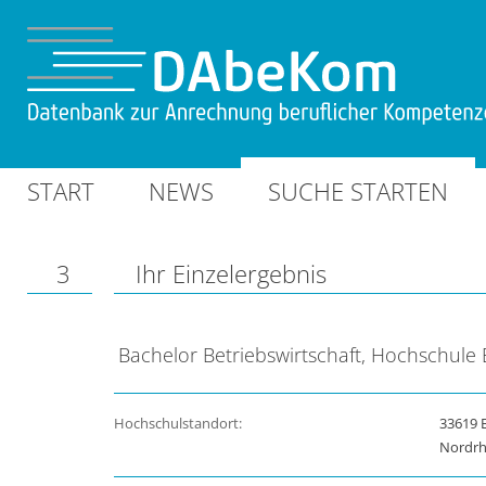
START
NEWS
SUCHE STARTEN
3
Ihr Einzelergebnis
Bachelor Betriebswirtschaft, Hochschule B
Hochschulstandort:
33619 B
Nordrh