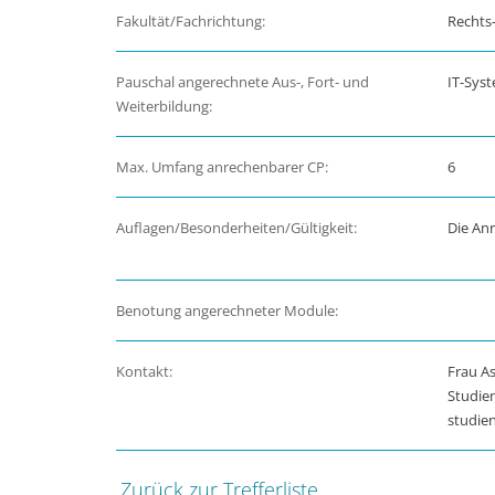
Fakultät/Fachrichtung:
Rechts-
Pauschal angerechnete Aus-, Fort- und
IT-Sys
Weiterbildung:
Max. Umfang anrechenbarer CP:
6
Auflagen/Besonderheiten/Gültigkeit:
Die Anr
Benotung angerechneter Module:
Kontakt:
Frau As
Studie
studie
Zurück zur Trefferliste