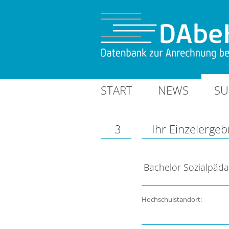
START
NEWS
SU
3
Ihr Einzelergeb
Bachelor Sozialpäd
Hochschulstandort: