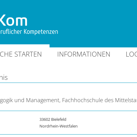
CHE STARTEN
INFORMATIONEN
LO
nis
agogik und Management, Fachhochschule des Mittelst
33602 Bielefeld
Nordrhein-Westfalen