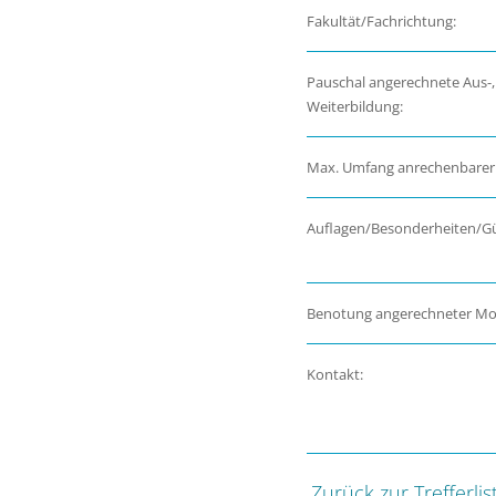
Fakultät/Fachrichtung:
Pauschal angerechnete Aus-,
Weiterbildung:
Max. Umfang anrechenbarer
Auflagen/Besonderheiten/Gül
Benotung angerechneter Mo
Kontakt:
Zurück zur Trefferlis