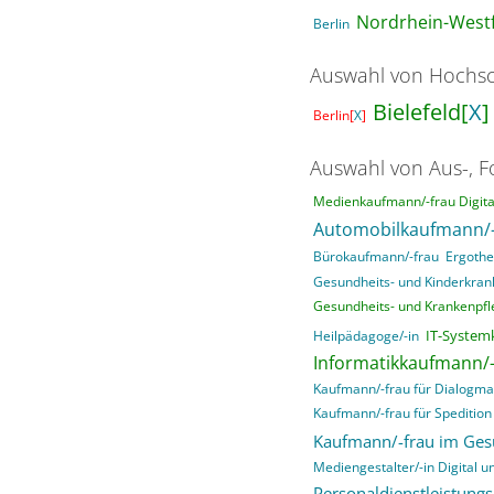
Nordrhein-Westf
Berlin
Auswahl von Hochsc
Bielefeld[
X
]
Berlin[
X
]
Auswahl von Aus-, F
Medienkaufmann/-frau Digital
Automobilkaufmann/-
Bürokaufmann/-frau
Ergothe
Gesundheits- und Kinderkrank
Gesundheits- und Krankenpfle
IT-System
Heilpädagoge/-in
Informatikkaufmann/-
Kaufmann/-frau für Dialogma
Kaufmann/-frau für Spedition 
Kaufmann/-frau im Ge
Mediengestalter/-in Digital un
Personaldienstleistung