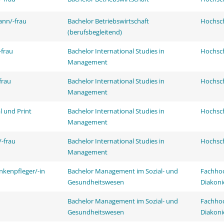
ann/-frau
Bachelor Betriebswirtschaft
Hochsch
(berufsbegleitend)
frau
Bachelor International Studies in
Hochsch
Management
frau
Bachelor International Studies in
Hochsch
Management
l und Print
Bachelor International Studies in
Hochsch
Management
-frau
Bachelor International Studies in
Hochsch
Management
nkenpfleger/-in
Bachelor Management im Sozial- und
Fachhoc
Gesundheitswesen
Diakoni
Bachelor Management im Sozial- und
Fachhoc
Gesundheitswesen
Diakoni