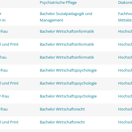
Psychiatrische Pflege
Diakoni
r
Bachelor Sozialpädagogik und
Fachhoc
/-in
Management
Mittels
frau
Bachelor Wirtschaftsinformatik
Hochsch
l und Print
Bachelor Wirtschaftsinformatik
Hochsch
frau
Bachelor Wirtschaftsinformatik
Hochsch
frau
Bachelor Wirtschaftspsychologie
Hochsch
l und Print
Bachelor Wirtschaftspsychologie
Hochsch
-frau
Bachelor Wirtschaftspsychologie
Hochsch
frau
Bachelor Wirtschaftsrecht
Hochsch
l und Print
Bachelor Wirtschaftsrecht
Hochsch