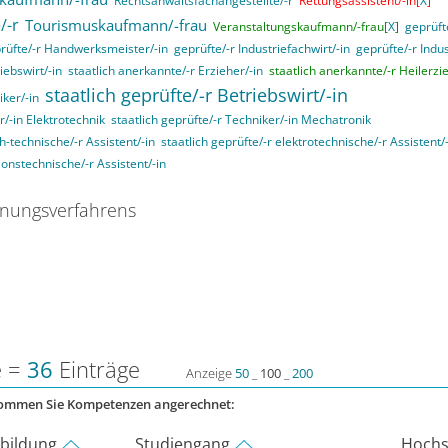
Rechtsanwaltsfachangestellte/-r
Rettungsassistent/-in[
X
]
/-r
Tourismuskaufmann/-frau
Veranstaltungskaufmann/-frau[
X
]
geprüft
rüfte/-r Handwerksmeister/-in
geprüfte/-r Industriefachwirt/-in
geprüfte/-r Indu
iebswirt/-in
staatlich anerkannte/-r Erzieher/-in
staatlich anerkannte/-r Heilerzi
staatlich geprüfte/-r Betriebswirt/-in
iker/-in
r/-in Elektrotechnik
staatlich geprüfte/-r Techniker/-in Mechatronik
ch-technische/-r Assistent/-in
staatlich geprüfte/-r elektrotechnische/-r Assistent/
ionstechnische/-r Assistent/-in
nungsverfahrens
e =
36
Einträge
Anzeige
50
_
100
_
200
kommen Sie Kompetenzen angerechnet:
rbildung
Studiengang
Hochs