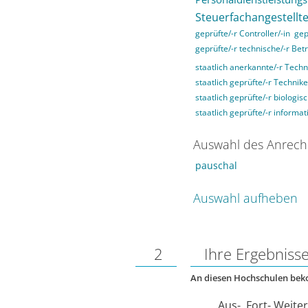
Steuerfachangestellte
geprüfte/-r Controller/-in
gep
geprüfte/-r technische/-r Betr
staatlich anerkannte/-r Techn
staatlich geprüfte/-r Technike
staatlich geprüfte/-r biologis
staatlich geprüfte/-r informat
Auswahl des Anrech
pauschal
Auswahl aufheben
2
Ihre Ergebniss
An diesen Hochschulen be
Aus-, Fort- Weite