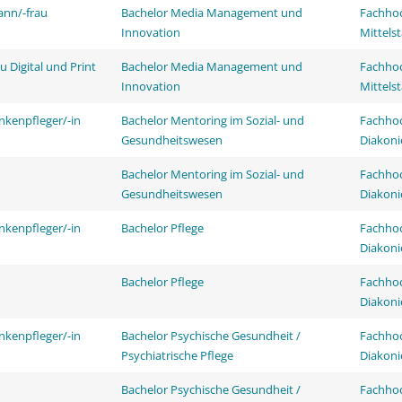
ann/-frau
Bachelor Media Management und
Fachhoc
Innovation
Mittels
 Digital und Print
Bachelor Media Management und
Fachhoc
Innovation
Mittels
nkenpfleger/-in
Bachelor Mentoring im Sozial- und
Fachhoc
Gesundheitswesen
Diakoni
Bachelor Mentoring im Sozial- und
Fachhoc
Gesundheitswesen
Diakoni
nkenpfleger/-in
Bachelor Pflege
Fachhoc
Diakoni
Bachelor Pflege
Fachhoc
Diakoni
nkenpfleger/-in
Bachelor Psychische Gesundheit /
Fachhoc
Psychiatrische Pflege
Diakoni
Bachelor Psychische Gesundheit /
Fachhoc