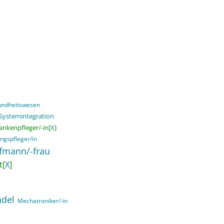
sundheitswesen
 Systemintegration
ankenpfleger/-in[
X
]
ngspfleger/in
ufmann/-frau
t[
X
]
ndel
Mechatroniker/-in