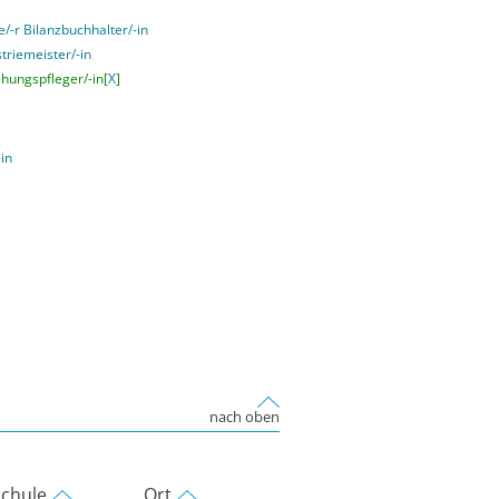
e/-r Bilanzbuchhalter/-in
striemeister/-in
ehungspfleger/-in[
X
]
-in
nach oben
chule
Ort