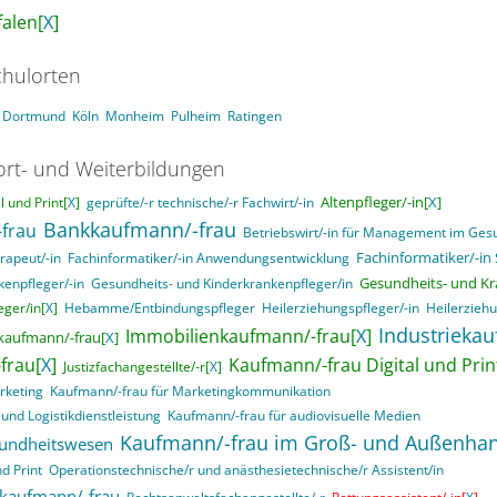
alen[
X
]
hulorten
Dortmund
Köln
Monheim
Pulheim
Ratingen
ort- und Weiterbildungen
Altenpfleger/-in[
X
]
 und Print[
X
]
geprüfte/-r technische/-r Fachwirt/-in
Bankkaufmann/-frau
frau
Betriebswirt/-in für Management im Ge
Fachinformatiker/-in
rapeut/-in
Fachinformatiker/-in Anwendungsentwicklung
Gesundheits- und Kr
enpfleger/-in
Gesundheits- und Kinderkrankenpfleger/in
ger/in[
X
]
Hebamme/Entbindungspfleger
Heilerziehungspfleger/-in
Heilerziehu
Industrieka
Immobilienkaufmann/-frau[
X
]
kaufmann/-frau[
X
]
frau[
X
]
Kaufmann/-frau Digital und Prin
Justizfachangestellte/-r[
X
]
rketing
Kaufmann/-frau für Marketingkommunikation
und Logistikdienstleistung
Kaufmann/-frau für audiovisuelle Medien
Kaufmann/-frau im Groß- und Außenha
sundheitswesen
d Print
Operationstechnische/r und anästhesietechnische/r Assistent/in
skaufmann/-frau