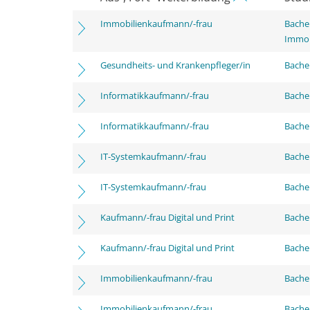
Immobilienkaufmann/-frau
Bachel
Immob
Gesundheits- und Krankenpfleger/in
Bachel
Informatikkaufmann/-frau
Bachel
Informatikkaufmann/-frau
Bachel
IT-Systemkaufmann/-frau
Bachel
IT-Systemkaufmann/-frau
Bachel
Kaufmann/-frau Digital und Print
Bachel
Kaufmann/-frau Digital und Print
Bachel
Immobilienkaufmann/-frau
Bachel
Immobilienkaufmann/-frau
Bachel