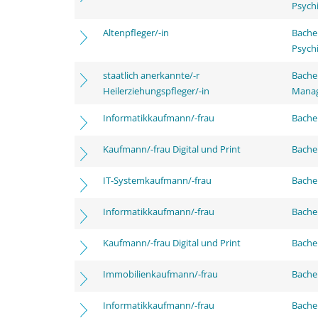
Psychi
Altenpfleger/-in
Bache
Psychi
staatlich anerkannte/-r
Bache
Heilerziehungspfleger/-in
Mana
Informatikkaufmann/-frau
Bachel
Kaufmann/-frau Digital und Print
Bachel
IT-Systemkaufmann/-frau
Bachel
Informatikkaufmann/-frau
Bache
Kaufmann/-frau Digital und Print
Bache
Immobilienkaufmann/-frau
Bache
Informatikkaufmann/-frau
Bachel