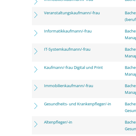
Veranstaltungskaufmann/-frau
Bachel
(beruf
Informatikkaufmann/-frau
Bachel
Mana
IT-Systemkaufmann/-frau
Bachel
Mana
Kaufmann/-frau Digital und Print
Bachel
Mana
Immobilienkaufmann/-frau
Bachel
Mana
Gesundheits- und Krankenpfleger/-in
Bache
Gesun
Altenpfleger/-in
Bache
Gesun