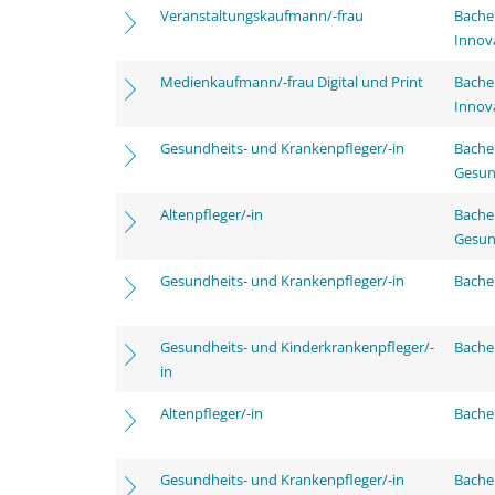
Veranstaltungskaufmann/-frau
Bache
Innov
Medienkaufmann/-frau Digital und Print
Bache
Innov
Gesundheits- und Krankenpfleger/-in
Bache
Gesun
Altenpfleger/-in
Bache
Gesun
Gesundheits- und Krankenpfleger/-in
Bachel
Gesundheits- und Kinderkrankenpfleger/-
Bachel
in
Altenpfleger/-in
Bachel
Gesundheits- und Krankenpfleger/-in
Bache