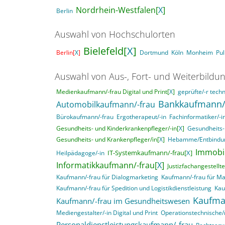
Nordrhein-Westfalen[
X
]
Berlin
Auswahl von Hochschulorten
Bielefeld[
X
]
Berlin[
X
]
Dortmund
Köln
Monheim
Pu
Auswahl von Aus-, Fort- und Weiterbildu
Medienkaufmann/-frau Digital und Print[
X
]
geprüfte/-r techn
Bankkaufmann/
Automobilkaufmann/-frau
Bürokaufmann/-frau
Ergotherapeut/-in
Fachinformatiker/-
Gesundheits- und Kinderkrankenpfleger/-in[
X
]
Gesundheits-
Gesundheits- und Krankenpfleger/in[
X
]
Hebamme/Entbindun
Immobil
IT-Systemkaufmann/-frau[
X
]
Heilpädagoge/-in
Informatikkaufmann/-frau[
X
]
Justizfachangestellte
Kaufmann/-frau für Dialogmarketing
Kaufmann/-frau für M
Kaufmann/-frau für Spedition und Logistikdienstleistung
Kau
Kaufma
Kaufmann/-frau im Gesundheitswesen
Mediengestalter/-in Digital und Print
Operationstechnische/r
Personaldienstleistungskaufmann/-frau