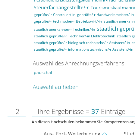
Rechtsanwa
Steuerfachangestellte/-r
Tourismuskaufmann/
geprüfte/-r Controller/-in
geprüfte/-r Handwerksmeister/-in
geprüfte/-r technische/-r Betriebswirt/-in
staatlich anerkannt
staatlich geprü
staatlich anerkannte/-r Techniker/-in
staatlich geprüfte/-r Techniker/-in Elektrotechnik
staatlich g
staatlich geprüfte/-r biologisch-technische/-r Assistent/-in
st
staatlich geprüfte/-r informationstechnische/-r Assistent/-in
Auswahl des Anrechnungsverfahrens
pauschal
Auswahl aufheben
2
Ihre Ergebnisse =
37
Einträge
An diesen Hochschulen bekommen Sie Kompetenzen an
Aus-, Fort- Weiterbildung
Stud