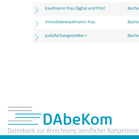
Kaufmann/-frau Digital und Print
Bachel
Immobilienkaufmann/-frau
Bachel
Justizfachangestellte/-r
Bachel