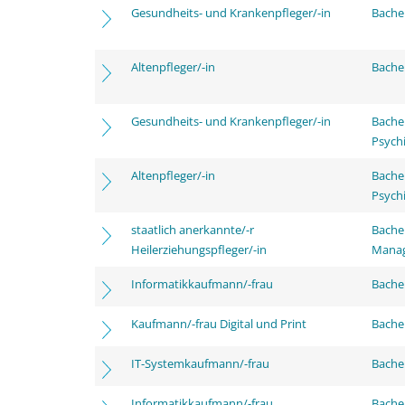
Gesundheits- und Krankenpfleger/-in
Bachel
Altenpfleger/-in
Bachel
Gesundheits- und Krankenpfleger/-in
Bache
Psychi
Altenpfleger/-in
Bache
Psychi
staatlich anerkannte/-r
Bache
Heilerziehungspfleger/-in
Mana
Informatikkaufmann/-frau
Bachel
Kaufmann/-frau Digital und Print
Bachel
IT-Systemkaufmann/-frau
Bachel
Informatikkaufmann/-frau
Bache