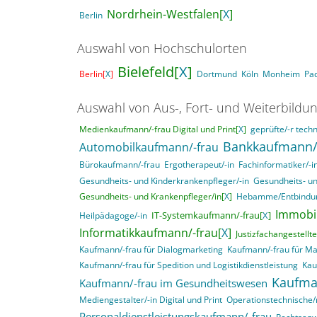
Nordrhein-Westfalen[
X
]
Berlin
Auswahl von Hochschulorten
Bielefeld[
X
]
Berlin[
X
]
Dortmund
Köln
Monheim
Pa
Auswahl von Aus-, Fort- und Weiterbildu
Medienkaufmann/-frau Digital und Print[
X
]
geprüfte/-r techn
Bankkaufmann/
Automobilkaufmann/-frau
Bürokaufmann/-frau
Ergotherapeut/-in
Fachinformatiker/-
Gesundheits- und Kinderkrankenpfleger/-in
Gesundheits- un
Gesundheits- und Krankenpfleger/in[
X
]
Hebamme/Entbindun
Immobil
IT-Systemkaufmann/-frau[
X
]
Heilpädagoge/-in
Informatikkaufmann/-frau[
X
]
Justizfachangestellte
Kaufmann/-frau für Dialogmarketing
Kaufmann/-frau für M
Kaufmann/-frau für Spedition und Logistikdienstleistung
Kau
Kaufma
Kaufmann/-frau im Gesundheitswesen
Mediengestalter/-in Digital und Print
Operationstechnische/r
Personaldienstleistungskaufmann/-frau