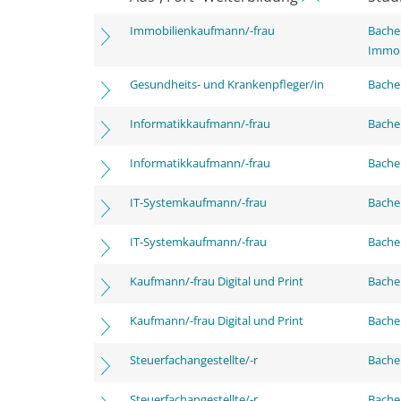
Immobilienkaufmann/-frau
Bachel
Immob
Gesundheits- und Krankenpfleger/in
Bachel
Informatikkaufmann/-frau
Bachel
Informatikkaufmann/-frau
Bachel
IT-Systemkaufmann/-frau
Bachel
IT-Systemkaufmann/-frau
Bachel
Kaufmann/-frau Digital und Print
Bachel
Kaufmann/-frau Digital und Print
Bachel
Steuerfachangestellte/-r
Bachel
Steuerfachangestellte/-r
Bachel