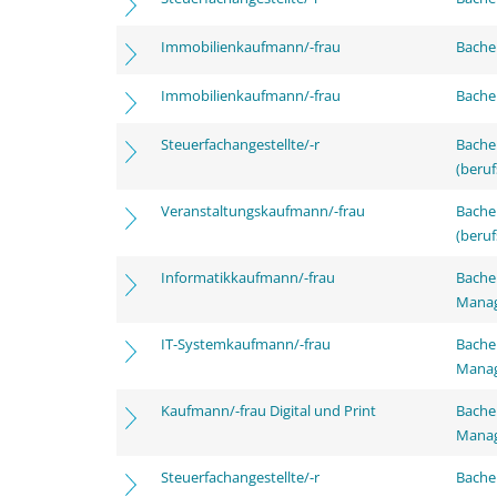
Immobilienkaufmann/-frau
Bachel
Immobilienkaufmann/-frau
Bachel
Steuerfachangestellte/-r
Bachel
(beruf
Veranstaltungskaufmann/-frau
Bachel
(beruf
Informatikkaufmann/-frau
Bachel
Mana
IT-Systemkaufmann/-frau
Bachel
Mana
Kaufmann/-frau Digital und Print
Bachel
Mana
Steuerfachangestellte/-r
Bachel