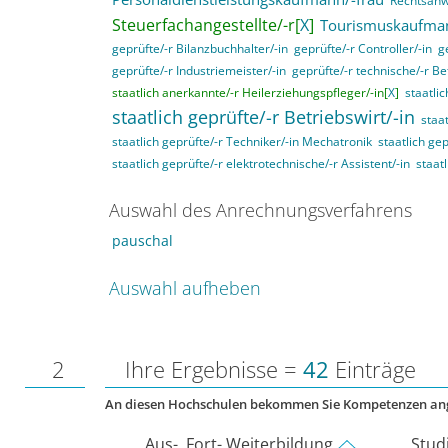
Rechtsanwa
Steuerfachangestellte/-r[
X
]
Tourismuskaufman
geprüfte/-r Bilanzbuchhalter/-in
geprüfte/-r Controller/-in
g
geprüfte/-r Industriemeister/-in
geprüfte/-r technische/-r Be
staatlich anerkannte/-r Heilerziehungspfleger/-in[
X
]
staatli
staatlich geprüfte/-r Betriebswirt/-in
staat
staatlich geprüfte/-r Techniker/-in Mechatronik
staatlich gep
staatlich geprüfte/-r elektrotechnische/-r Assistent/-in
staat
Auswahl des Anrechnungsverfahrens
pauschal
Auswahl aufheben
2
Ihre Ergebnisse =
42
Einträge
An diesen Hochschulen bekommen Sie Kompetenzen an
Aus-, Fort- Weiterbildung
Stud