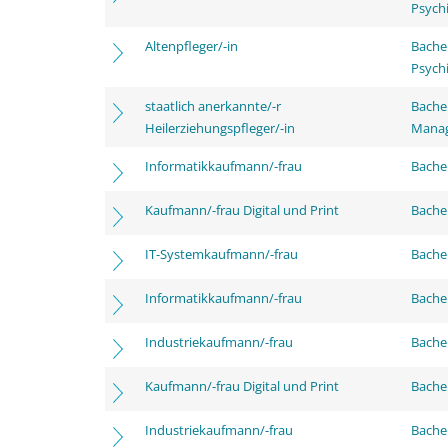
Psychi
Altenpfleger/-in
Bache
Psychi
staatlich anerkannte/-r
Bache
Heilerziehungspfleger/-in
Mana
Informatikkaufmann/-frau
Bachel
Kaufmann/-frau Digital und Print
Bachel
IT-Systemkaufmann/-frau
Bachel
Informatikkaufmann/-frau
Bache
Industriekaufmann/-frau
Bache
Kaufmann/-frau Digital und Print
Bache
Industriekaufmann/-frau
Bachel