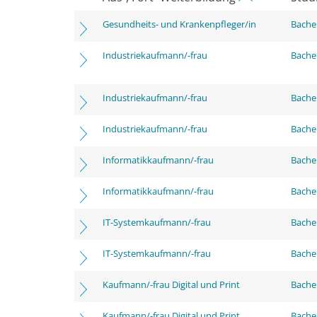
Gesundheits- und Krankenpfleger/in
Bachel
Industriekaufmann/-frau
Bachel
Industriekaufmann/-frau
Bachel
Industriekaufmann/-frau
Bachel
Informatikkaufmann/-frau
Bachel
Informatikkaufmann/-frau
Bachel
IT-Systemkaufmann/-frau
Bachel
IT-Systemkaufmann/-frau
Bachel
Kaufmann/-frau Digital und Print
Bachel
Kaufmann/-frau Digital und Print
Bachel