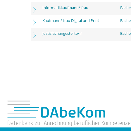
Informatikkaufmann/-frau
Bachel
Kaufmann/-frau Digital und Print
Bachel
Justizfachangestellte/-r
Bachel