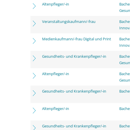
Altenpfleger/-in
Bache
Gesun
Veranstaltungskaufmann/-frau
Bache
Innov
Medienkaufmann/-frau Digital und Print
Bache
Innov
Gesundheits- und Krankenpfleger/-in
Bache
Gesun
Altenpfleger/-in
Bache
Gesun
Gesundheits- und Krankenpfleger/-in
Bachel
Altenpfleger/-in
Bachel
Gesundheits- und Krankenpfleger/-in
Bache