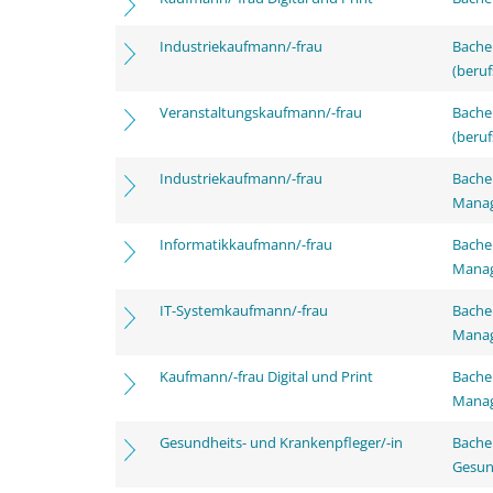
Industriekaufmann/-frau
Bachel
(beruf
Veranstaltungskaufmann/-frau
Bachel
(beruf
Industriekaufmann/-frau
Bachel
Mana
Informatikkaufmann/-frau
Bachel
Mana
IT-Systemkaufmann/-frau
Bachel
Mana
Kaufmann/-frau Digital und Print
Bachel
Mana
Gesundheits- und Krankenpfleger/-in
Bache
Gesun