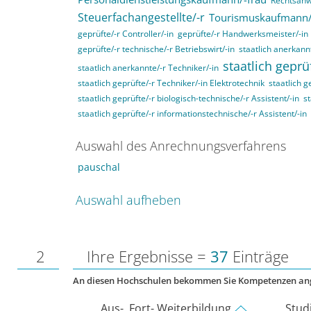
Rechtsanwa
Steuerfachangestellte/-r
Tourismuskaufmann/
geprüfte/-r Controller/-in
geprüfte/-r Handwerksmeister/-in
geprüfte/-r technische/-r Betriebswirt/-in
staatlich anerkannt
staatlich geprü
staatlich anerkannte/-r Techniker/-in
staatlich geprüfte/-r Techniker/-in Elektrotechnik
staatlich g
staatlich geprüfte/-r biologisch-technische/-r Assistent/-in
st
staatlich geprüfte/-r informationstechnische/-r Assistent/-in
Auswahl des Anrechnungsverfahrens
pauschal
Auswahl aufheben
2
Ihre Ergebnisse =
37
Einträge
An diesen Hochschulen bekommen Sie Kompetenzen an
Aus-, Fort- Weiterbildung
Stud