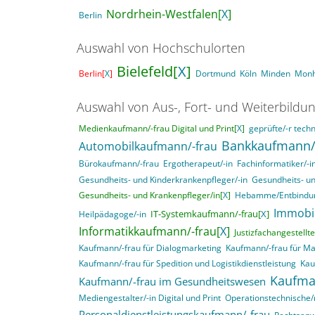
Nordrhein-Westfalen[
X
]
Berlin
Auswahl von Hochschulorten
Bielefeld[
X
]
Berlin[
X
]
Dortmund
Köln
Minden
Mon
Auswahl von Aus-, Fort- und Weiterbildu
Medienkaufmann/-frau Digital und Print[
X
]
geprüfte/-r techn
Bankkaufmann/
Automobilkaufmann/-frau
Bürokaufmann/-frau
Ergotherapeut/-in
Fachinformatiker/-
Gesundheits- und Kinderkrankenpfleger/-in
Gesundheits- un
Gesundheits- und Krankenpfleger/in[
X
]
Hebamme/Entbindun
Immobi
IT-Systemkaufmann/-frau[
X
]
Heilpädagoge/-in
Informatikkaufmann/-frau[
X
]
Justizfachangestellte
Kaufmann/-frau für Dialogmarketing
Kaufmann/-frau für M
Kaufmann/-frau für Spedition und Logistikdienstleistung
Kau
Kaufma
Kaufmann/-frau im Gesundheitswesen
Mediengestalter/-in Digital und Print
Operationstechnische/r
Personaldienstleistungskaufmann/-frau