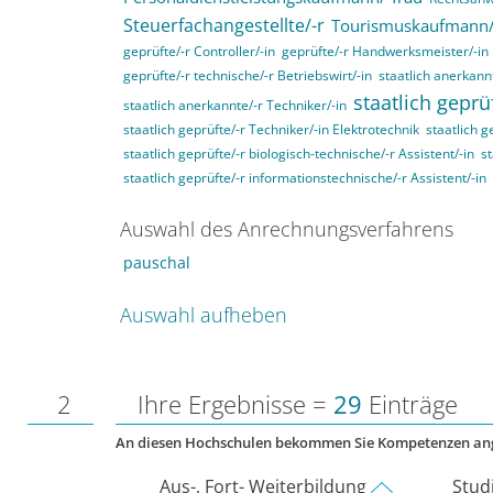
Steuerfachangestellte/-r
Tourismuskaufmann/
geprüfte/-r Controller/-in
geprüfte/-r Handwerksmeister/-in
geprüfte/-r technische/-r Betriebswirt/-in
staatlich anerkannt
staatlich geprü
staatlich anerkannte/-r Techniker/-in
staatlich geprüfte/-r Techniker/-in Elektrotechnik
staatlich g
staatlich geprüfte/-r biologisch-technische/-r Assistent/-in
st
staatlich geprüfte/-r informationstechnische/-r Assistent/-in
Auswahl des Anrechnungsverfahrens
pauschal
Auswahl aufheben
2
Ihre Ergebnisse =
29
Einträge
An diesen Hochschulen bekommen Sie Kompetenzen an
Aus-, Fort- Weiterbildung
Stud