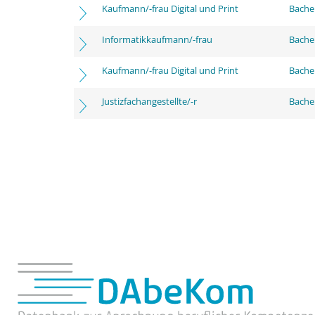
Kaufmann/-frau Digital und Print
Bache
Informatikkaufmann/-frau
Bachel
Kaufmann/-frau Digital und Print
Bachel
Justizfachangestellte/-r
Bachel