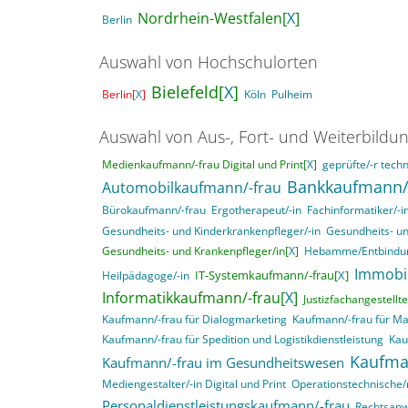
Nordrhein-Westfalen[
X
]
Berlin
Auswahl von Hochschulorten
Bielefeld[
X
]
Berlin[
X
]
Köln
Pulheim
Auswahl von Aus-, Fort- und Weiterbildu
Medienkaufmann/-frau Digital und Print[
X
]
geprüfte/-r techn
Bankkaufmann/
Automobilkaufmann/-frau
Bürokaufmann/-frau
Ergotherapeut/-in
Fachinformatiker/-
Gesundheits- und Kinderkrankenpfleger/-in
Gesundheits- un
Gesundheits- und Krankenpfleger/in[
X
]
Hebamme/Entbindun
Immobi
IT-Systemkaufmann/-frau[
X
]
Heilpädagoge/-in
Informatikkaufmann/-frau[
X
]
Justizfachangestellte
Kaufmann/-frau für Dialogmarketing
Kaufmann/-frau für M
Kaufmann/-frau für Spedition und Logistikdienstleistung
Kau
Kaufma
Kaufmann/-frau im Gesundheitswesen
Mediengestalter/-in Digital und Print
Operationstechnische/r
Personaldienstleistungskaufmann/-frau
Rechtsanwa