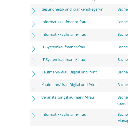
Gesundheits- und Krankenpfleger/in
Bachel
Informatikkaufmann/-frau
Bachel
Informatikkaufmann/-frau
Bachel
IT-Systemkaufmann/-frau
Bachel
IT-Systemkaufmann/-frau
Bachel
Kaufmann/-frau Digital und Print
Bachel
Kaufmann/-frau Digital und Print
Bachel
Veranstaltungskaufmann/-frau
Bachel
(beruf
Informatikkaufmann/-frau
Bachel
Mana