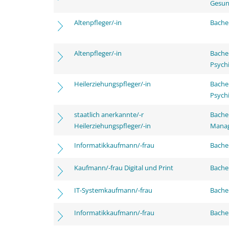
Gesun
Altenpfleger/-in
Bachel
Altenpfleger/-in
Bache
Psychi
Heilerziehungspfleger/-in
Bache
Psychi
staatlich anerkannte/-r
Bache
Heilerziehungspfleger/-in
Mana
Informatikkaufmann/-frau
Bachel
Kaufmann/-frau Digital und Print
Bachel
IT-Systemkaufmann/-frau
Bachel
Informatikkaufmann/-frau
Bache