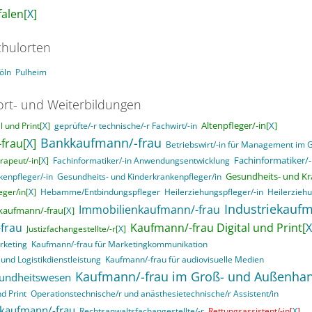
alen[
X
]
hulorten
öln
Pulheim
ort- und Weiterbildungen
Altenpfleger/-in[
X
]
 und Print[
X
]
geprüfte/-r technische/-r Fachwirt/-in
Bankkaufmann/-frau
frau[
X
]
Betriebswirt/-in für Management im
Fachinformatiker/-
rapeut/-in[
X
]
Fachinformatiker/-in Anwendungsentwicklung
Gesundheits- und Kr
enpfleger/-in
Gesundheits- und Kinderkrankenpfleger/in
ger/in[
X
]
Hebamme/Entbindungspfleger
Heilerziehungspfleger/-in
Heilerziehu
Industriekaufm
Immobilienkaufmann/-frau
kaufmann/-frau[
X
]
frau
Kaufmann/-frau Digital und Print[
X
Justizfachangestellte/-r[
X
]
rketing
Kaufmann/-frau für Marketingkommunikation
und Logistikdienstleistung
Kaufmann/-frau für audiovisuelle Medien
Kaufmann/-frau im Groß- und Außenha
sundheitswesen
d Print
Operationstechnische/r und anästhesietechnische/r Assistent/in
skaufmann/-frau
Rechtsanwaltsfachangestellte/-r
Rettungsassistent/-in[
X
]