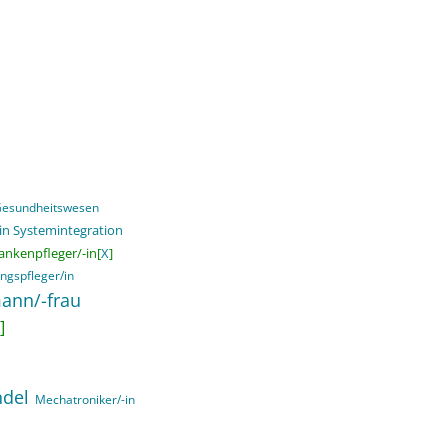
 Gesundheitswesen
in Systemintegration
ankenpfleger/-in[
X
]
ngspfleger/in
ann/-frau
]
ndel
Mechatroniker/-in