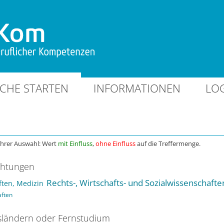
CHE STARTEN
INFORMATIONEN
LO
Ihrer Auswahl: Wert
mit Einfluss
,
ohne Einfluss
auf die Treffermenge.
chtungen
Rechts-, Wirtschafts- und Sozialwissenschafte
ten, Medizin
aften
ländern oder Fernstudium