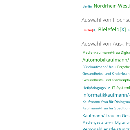
Nordrhein-Westf
Berlin
Auswahl von Hochsc
Bielefeld[
X
]
Berlin[
X
]
K
Auswahl von Aus-, F
Medienkaufmann/-frau Digital
Automobilkaufmann/-
Bürokaufmann/-frau
Ergothe
Gesundheits- und Kinderkrank
Gesundheits- und Krankenpfle
IT-System
Heilpädagoge/-in
Informatikkaufmann/-
Kaufmann/-frau für Dialogma
Kaufmann/-frau für Spedition 
Kaufmann/-frau im Ge
Mediengestalter/-in Digital un
Personaldienstleistung