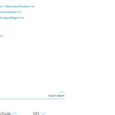
e/-r Bilanzbuchhalter/-in
striemeister/-in
ehungspfleger/-in
-in
nach oben
chule
Ort