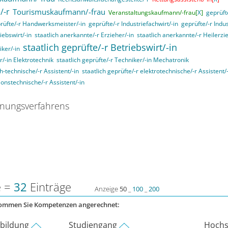
/-r
Tourismuskaufmann/-frau
Veranstaltungskaufmann/-frau[
X
]
geprüft
rüfte/-r Handwerksmeister/-in
geprüfte/-r Industriefachwirt/-in
geprüfte/-r Indu
iebswirt/-in
staatlich anerkannte/-r Erzieher/-in
staatlich anerkannte/-r Heilerzi
staatlich geprüfte/-r Betriebswirt/-in
iker/-in
r/-in Elektrotechnik
staatlich geprüfte/-r Techniker/-in Mechatronik
ch-technische/-r Assistent/-in
staatlich geprüfte/-r elektrotechnische/-r Assistent/
ionstechnische/-r Assistent/-in
nungsverfahrens
e =
32
Einträge
Anzeige
50
_
100
_
200
kommen Sie Kompetenzen angerechnet:
rbildung
Studiengang
Hochs