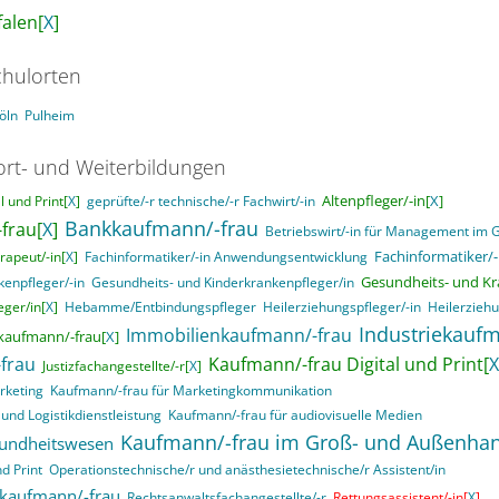
alen[
X
]
hulorten
öln
Pulheim
ort- und Weiterbildungen
Altenpfleger/-in[
X
]
 und Print[
X
]
geprüfte/-r technische/-r Fachwirt/-in
Bankkaufmann/-frau
frau[
X
]
Betriebswirt/-in für Management im
Fachinformatiker/-
rapeut/-in[
X
]
Fachinformatiker/-in Anwendungsentwicklung
Gesundheits- und Kr
enpfleger/-in
Gesundheits- und Kinderkrankenpfleger/in
ger/in[
X
]
Hebamme/Entbindungspfleger
Heilerziehungspfleger/-in
Heilerziehu
Industriekaufm
Immobilienkaufmann/-frau
kaufmann/-frau[
X
]
frau
Kaufmann/-frau Digital und Print[
X
Justizfachangestellte/-r[
X
]
rketing
Kaufmann/-frau für Marketingkommunikation
und Logistikdienstleistung
Kaufmann/-frau für audiovisuelle Medien
Kaufmann/-frau im Groß- und Außenha
sundheitswesen
d Print
Operationstechnische/r und anästhesietechnische/r Assistent/in
skaufmann/-frau
Rechtsanwaltsfachangestellte/-r
Rettungsassistent/-in[
X
]