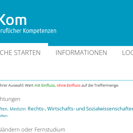
CHE STARTEN
INFORMATIONEN
LO
Ihrer Auswahl: Wert
mit Einfluss
,
ohne Einfluss
auf die Treffermenge.
chtungen
Rechts-, Wirtschafts- und Sozialwissenschafte
ten, Medizin
aften
ländern oder Fernstudium