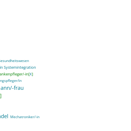
 Gesundheitswesen
in Systemintegration
ankenpfleger/-in[
X
]
ngspfleger/in
ann/-frau
]
ndel
Mechatroniker/-in