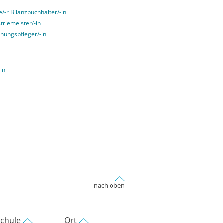
e/-r Bilanzbuchhalter/-in
striemeister/-in
ehungspfleger/-in
-in
nach oben
chule
Ort