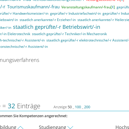
/-r
Tourismuskaufmann/-frau
Veranstaltungskaufmann/-frau[
X
]
geprüft
rüfte/-r Handwerksmeister/-in
geprüfte/-r Industriefachwirt/-in
geprüfte/-r Indu
iebswirt/-in
staatlich anerkannte/-r Erzieher/-in
staatlich anerkannte/-r Heilerzi
staatlich geprüfte/-r Betriebswirt/-in
iker/-in
r/-in Elektrotechnik
staatlich geprüfte/-r Techniker/-in Mechatronik
ch-technische/-r Assistent/-in
staatlich geprüfte/-r elektrotechnische/-r Assistent/
ionstechnische/-r Assistent/-in
nungsverfahrens
e =
32
Einträge
Anzeige
50
_
100
_
200
kommen Sie Kompetenzen angerechnet:
rbildung
Studiengang
Hochs