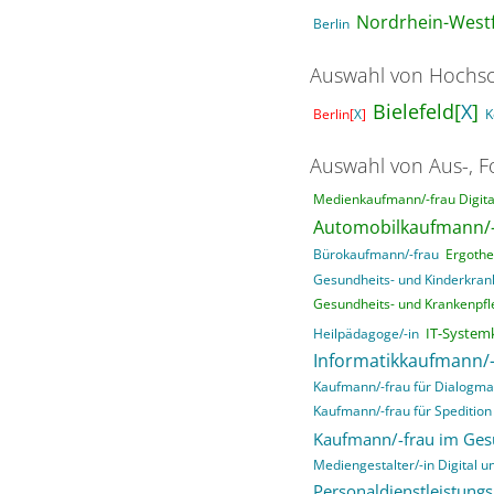
Nordrhein-Westf
Berlin
Auswahl von Hochsc
Bielefeld[
X
]
Berlin[
X
]
K
Auswahl von Aus-, F
Medienkaufmann/-frau Digital
Automobilkaufmann/-
Bürokaufmann/-frau
Ergothe
Gesundheits- und Kinderkrank
Gesundheits- und Krankenpfle
IT-System
Heilpädagoge/-in
Informatikkaufmann/-
Kaufmann/-frau für Dialogma
Kaufmann/-frau für Spedition 
Kaufmann/-frau im Ge
Mediengestalter/-in Digital un
Personaldienstleistung