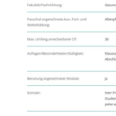
Fakultät/Fachrichtung:
Gesund
Pauschal angerechnete Aus-, Fort- und
Altenpf
Weiterbildung:
Max. Umfang anrechenbarer CP:
30
Auflagen/Besonderheiten/Gültigkeit:
Klausu
Abschlu
Benotung angerechneter Module:
ja
Kontakt:
Herr Pr
Studie
peter.