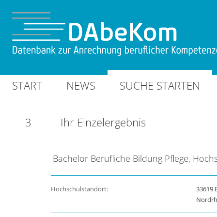
START
NEWS
SUCHE STARTEN
3
Ihr Einzelergebnis
Bachelor Berufliche Bildung Pflege, Hochs
Hochschulstandort:
33619 B
Nordrh