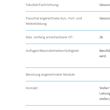
Fakultät/Fachrichtung:
Gesund
Pauschal angerechnete Aus-, Fort- und
Gesund
Weiterbildung:
Max. Umfang anrechenbarer CP:
36
Auflagen/Besonderheiten/Gültigkeit:
Berufs
wird.
Benotung angerechneter Module:
Kontakt:
Stefan
Leitun
stefan