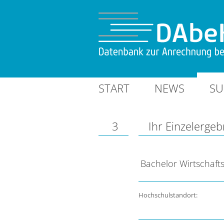
START
NEWS
SU
3
Ihr Einzelergeb
Bachelor Wirtschafts
Hochschulstandort: