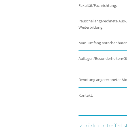
Fakultät/Fachrichtung:
Pauschal angerechnete Aus-,
Weiterbildung:
Max. Umfang anrechenbarer
Auflagen/Besonderheiten/Gül
Benotung angerechneter Mo
Kontakt:
Zurück zur Trefferlis