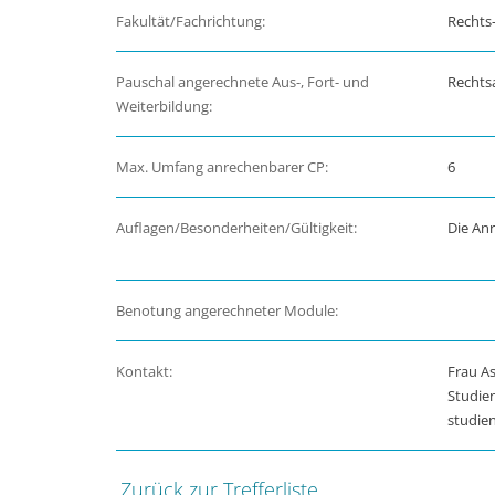
Fakultät/Fachrichtung:
Rechts-
Pauschal angerechnete Aus-, Fort- und
Rechtsa
Weiterbildung:
Max. Umfang anrechenbarer CP:
6
Auflagen/Besonderheiten/Gültigkeit:
Die Anr
Benotung angerechneter Module:
Kontakt:
Frau As
Studie
studie
Zurück zur Trefferliste