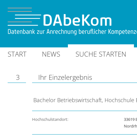
START
NEWS
SUCHE STARTEN
3
Ihr Einzelergebnis
Bachelor Betriebswirtschaft, Hochschule B
Hochschulstandort:
33619 B
Nordrh