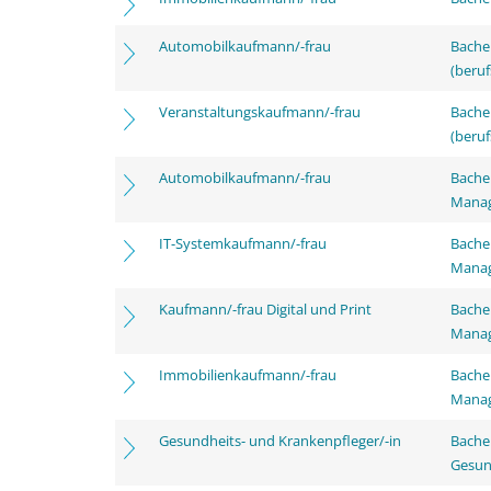
Automobilkaufmann/-frau
Bachel
(beruf
Veranstaltungskaufmann/-frau
Bachel
(beruf
Automobilkaufmann/-frau
Bachel
Mana
IT-Systemkaufmann/-frau
Bachel
Mana
Kaufmann/-frau Digital und Print
Bachel
Mana
Immobilienkaufmann/-frau
Bachel
Mana
Gesundheits- und Krankenpfleger/-in
Bache
Gesun