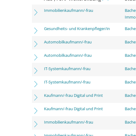
Immobilienkaufmann/-frau
Bachel
Immob
Gesundheits- und Krankenpfleger/in
Bachel
Automobilkaufmann/-frau
Bachel
Automobilkaufmann/-frau
Bachel
IT-Systemkaufmann/-frau
Bachel
IT-Systemkaufmann/-frau
Bachel
Kaufmann/-frau Digital und Print
Bachel
Kaufmann/-frau Digital und Print
Bachel
Immobilienkaufmann/-frau
Bachel
Immobilienkaufmann/-frau
Bachel