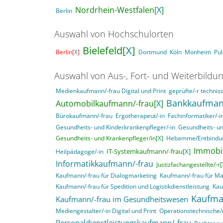
Nordrhein-Westfalen[
X
]
Berlin
Auswahl von Hochschulorten
Bielefeld[
X
]
Berlin[
X
]
Dortmund
Köln
Monheim
Pu
Auswahl von Aus-, Fort- und Weiterbildu
Medienkaufmann/-frau Digital und Print
geprüfte/-r technisc
Bankkaufman
Automobilkaufmann/-frau[
X
]
Bürokaufmann/-frau
Ergotherapeut/-in
Fachinformatiker/-
Gesundheits- und Kinderkrankenpfleger/-in
Gesundheits- un
Gesundheits- und Krankenpfleger/in[
X
]
Hebamme/Entbindun
Immobil
IT-Systemkaufmann/-frau[
X
]
Heilpädagoge/-in
Informatikkaufmann/-frau
Justizfachangestellte/-r[
Kaufmann/-frau für Dialogmarketing
Kaufmann/-frau für M
Kaufmann/-frau für Spedition und Logistikdienstleistung
Kau
Kaufma
Kaufmann/-frau im Gesundheitswesen
Mediengestalter/-in Digital und Print
Operationstechnische/r
Personaldienstleistungskaufmann/-frau