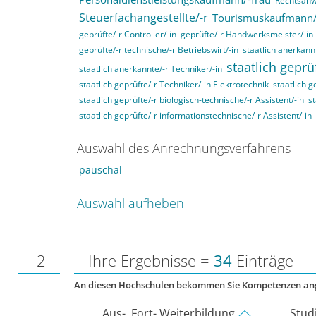
Rechtsanwa
Steuerfachangestellte/-r
Tourismuskaufmann/
geprüfte/-r Controller/-in
geprüfte/-r Handwerksmeister/-in
geprüfte/-r technische/-r Betriebswirt/-in
staatlich anerkannt
staatlich geprü
staatlich anerkannte/-r Techniker/-in
staatlich geprüfte/-r Techniker/-in Elektrotechnik
staatlich g
staatlich geprüfte/-r biologisch-technische/-r Assistent/-in
st
staatlich geprüfte/-r informationstechnische/-r Assistent/-in
Auswahl des Anrechnungsverfahrens
pauschal
Auswahl aufheben
2
Ihre Ergebnisse =
34
Einträge
An diesen Hochschulen bekommen Sie Kompetenzen an
Aus-, Fort- Weiterbildung
Stud