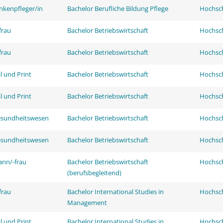
nkenpfleger/in
Bachelor Berufliche Bildung Pflege
Hochsch
frau
Bachelor Betriebswirtschaft
Hochsch
frau
Bachelor Betriebswirtschaft
Hochsch
l und Print
Bachelor Betriebswirtschaft
Hochsch
l und Print
Bachelor Betriebswirtschaft
Hochsch
esundheitswesen
Bachelor Betriebswirtschaft
Hochsch
esundheitswesen
Bachelor Betriebswirtschaft
Hochsch
ann/-frau
Bachelor Betriebswirtschaft
Hochsch
(berufsbegleitend)
frau
Bachelor International Studies in
Hochsch
Management
l und Print
Bachelor International Studies in
Hochsch