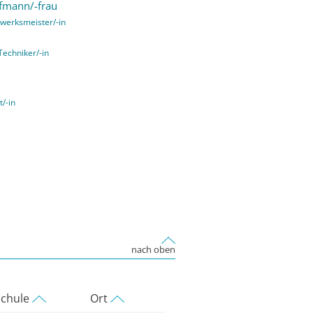
fmann/-frau
werksmeister/-in
Techniker/-in
t/-in
nach oben
chule
Ort