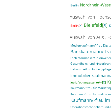
Nordrhein-Westf
Berlin
Auswahl von Hochsc
Bielefeld[
X
]
Berlin[
X
]
K
Auswahl von Aus-, F
Medienkaufmann/-frau Digital
Bankkaufmann/-fr
Fachinformatiker/-in Anwend
Gesundheits- und Kinderkran
Hebamme/Entbindungspfleg
Immobilienkaufmann/
K
Justizfachangestellte/-r[
X
]
Kaufmann/-frau für Marketi
Kaufmann/-frau für audiovisu
Kaufmann/-frau im
Operationstechnische/r und a