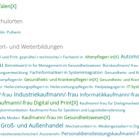
alen[
X
]
hulorten
öln
Pulheim
ort- und Weiterbildungen
Automo
Altenpfleger/-in[
X
]
 und Print
geprüfte/-r technische/-r Fachwirt/-in
au
Betriebswirt/-in für Management im Gesundheitswesen
Bürokaufmann/-frau
Fachinformatiker/-in Systemintegration
ungsentwicklung
Gesundheits- und K
Gesundheits- und Krankenpfleger/-in[
X
]
kenpfleger/in
Gesundheits- und Kran
IT-Sys
er
Heilerziehungspfleger/-in
Heilerziehungspfleger/in
Heilpädagoge/-in
Industriekaufmann/-frau
-frau
Informatikkaufmann/-fra
aufmann/-frau Digital und Print[
X
]
Kaufmann/-frau für Dialogmarket
ngkommunikation
Kaufmann/-frau für Spedition und Logistikdienstleistung
Kaufmann/-frau im Gesundheitswesen[
X
]
elle Medien
 Groß- und Außenhandel
Mechatroniker/-in
Mediengestalter/-in Dig
Personaldienstleistungskaufmann/-f
nästhesietechnische/r Assistent/in