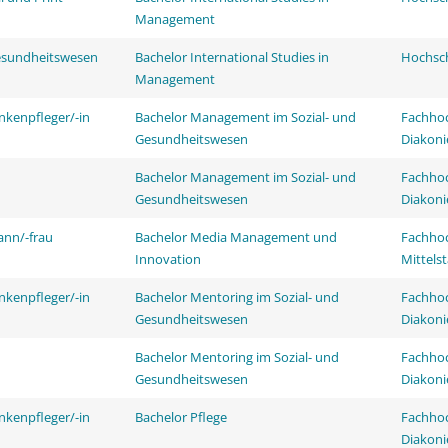
Management
esundheitswesen
Bachelor International Studies in
Hochsch
Management
nkenpfleger/-in
Bachelor Management im Sozial- und
Fachhoc
Gesundheitswesen
Diakoni
Bachelor Management im Sozial- und
Fachhoc
Gesundheitswesen
Diakoni
ann/-frau
Bachelor Media Management und
Fachhoc
Innovation
Mittels
nkenpfleger/-in
Bachelor Mentoring im Sozial- und
Fachhoc
Gesundheitswesen
Diakoni
Bachelor Mentoring im Sozial- und
Fachhoc
Gesundheitswesen
Diakoni
nkenpfleger/-in
Bachelor Pflege
Fachhoc
Diakoni