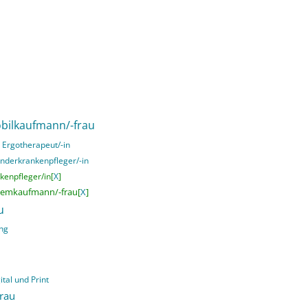
bilkaufmann/-frau
Ergotherapeut/-in
inderkrankenpfleger/-in
kenpfleger/in[
X
]
temkaufmann/-frau[
X
]
u
ing
ital und Print
rau