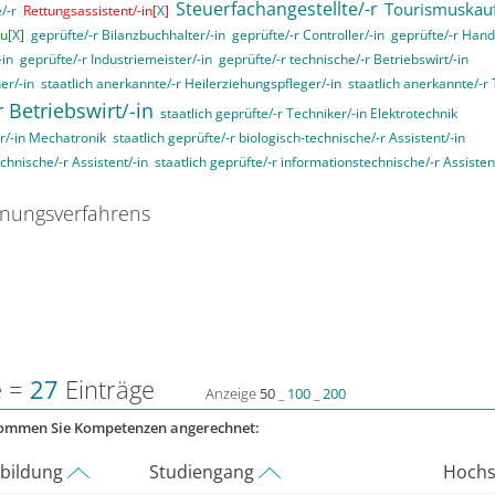
Steuerfachangestellte/-r
Tourismuskau
/-r
Rettungsassistent/-in[
X
]
u[
X
]
geprüfte/-r Bilanzbuchhalter/-in
geprüfte/-r Controller/-in
geprüfte/-r Hand
-in
geprüfte/-r Industriemeister/-in
geprüfte/-r technische/-r Betriebswirt/-in
er/-in
staatlich anerkannte/-r Heilerziehungspfleger/-in
staatlich anerkannte/-r 
r Betriebswirt/-in
staatlich geprüfte/-r Techniker/-in Elektrotechnik
er/-in Mechatronik
staatlich geprüfte/-r biologisch-technische/-r Assistent/-in
echnische/-r Assistent/-in
staatlich geprüfte/-r informationstechnische/-r Assisten
nungsverfahrens
e =
27
Einträge
Anzeige
50
_
100
_
200
kommen Sie Kompetenzen angerechnet:
rbildung
Studiengang
Hochs