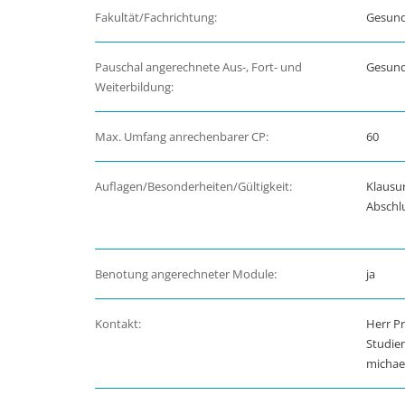
Fakultät/Fachrichtung:
Gesund
Pauschal angerechnete Aus-, Fort- und
Gesund
Weiterbildung:
Max. Umfang anrechenbarer CP:
60
Auflagen/Besonderheiten/Gültigkeit:
Klausu
Abschlu
Benotung angerechneter Module:
ja
Kontakt:
Herr Pr
Studie
michae