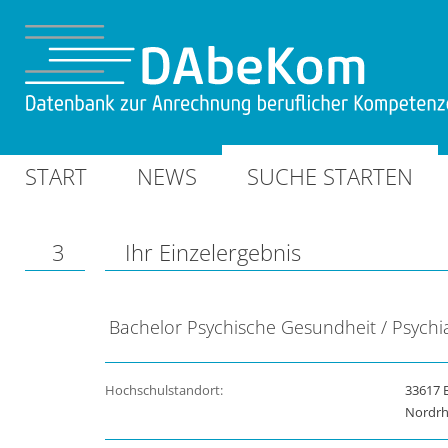
START
NEWS
SUCHE STARTEN
3
Ihr Einzelergebnis
Bachelor Psychische Gesundheit / Psychi
Hochschulstandort:
33617 B
Nordrh