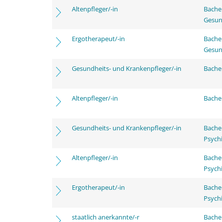
Altenpfleger/-in
Bache
Gesun
Ergotherapeut/-in
Bache
Gesun
Gesundheits- und Krankenpfleger/-in
Bachel
Altenpfleger/-in
Bachel
Gesundheits- und Krankenpfleger/-in
Bache
Psychi
Altenpfleger/-in
Bache
Psychi
Ergotherapeut/-in
Bache
Psychi
staatlich anerkannte/-r
Bache