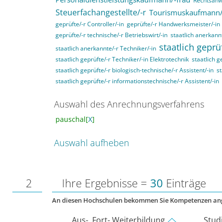
Rechtsanwa
Steuerfachangestellte/-r
Tourismuskaufmann/
geprüfte/-r Controller/-in
geprüfte/-r Handwerksmeister/-in
geprüfte/-r technische/-r Betriebswirt/-in
staatlich anerkannt
staatlich geprü
staatlich anerkannte/-r Techniker/-in
staatlich geprüfte/-r Techniker/-in Elektrotechnik
staatlich g
staatlich geprüfte/-r biologisch-technische/-r Assistent/-in
st
staatlich geprüfte/-r informationstechnische/-r Assistent/-in
Auswahl des Anrechnungsverfahrens
pauschal[
X
]
Auswahl aufheben
2
Ihre Ergebnisse =
30
Einträge
An diesen Hochschulen bekommen Sie Kompetenzen an
Aus-, Fort- Weiterbildung
Stud