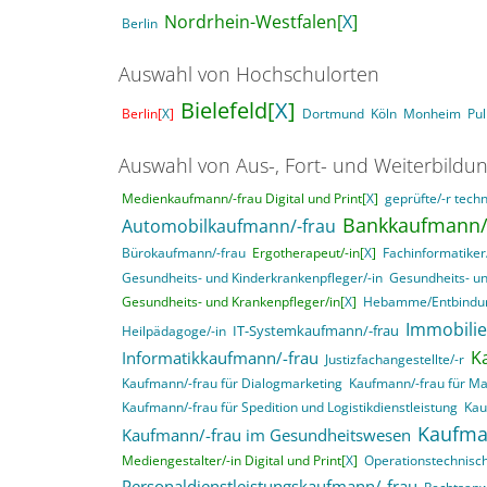
Nordrhein-Westfalen[
X
]
Berlin
Auswahl von Hochschulorten
Bielefeld[
X
]
Berlin[
X
]
Dortmund
Köln
Monheim
Pu
Auswahl von Aus-, Fort- und Weiterbildu
Medienkaufmann/-frau Digital und Print[
X
]
geprüfte/-r techn
Bankkaufmann/-
Automobilkaufmann/-frau
Bürokaufmann/-frau
Ergotherapeut/-in[
X
]
Fachinformatike
Gesundheits- und Kinderkrankenpfleger/-in
Gesundheits- un
Gesundheits- und Krankenpfleger/in[
X
]
Hebamme/Entbindun
Immobili
IT-Systemkaufmann/-frau
Heilpädagoge/-in
K
Informatikkaufmann/-frau
Justizfachangestellte/-r
Kaufmann/-frau für Dialogmarketing
Kaufmann/-frau für M
Kaufmann/-frau für Spedition und Logistikdienstleistung
Kau
Kaufma
Kaufmann/-frau im Gesundheitswesen
Mediengestalter/-in Digital und Print[
X
]
Operationstechnisch
Personaldienstleistungskaufmann/-frau