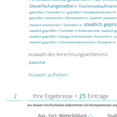
Steuerfachangestellte/-r
Tourismuskaufmann/
geprüfte/-r Controller/-in
geprüfte/-r Handwerksmeister/-in
geprüfte/-r technische/-r Betriebswirt/-in
staatlich anerkannt
staatlich geprü
staatlich anerkannte/-r Techniker/-in
staatlich geprüfte/-r Techniker/-in Elektrotechnik
staatlich g
staatlich geprüfte/-r biologisch-technische/-r Assistent/-in
st
staatlich geprüfte/-r informationstechnische/-r Assistent/-in
Auswahl des Anrechnungsverfahrens
pauschal
Auswahl aufheben
2
Ihre Ergebnisse =
25
Einträge
An diesen Hochschulen bekommen Sie Kompetenzen an
Aus-, Fort- Weiterbildung
Stud