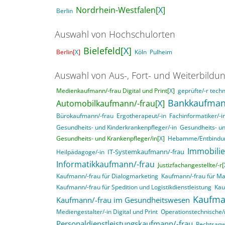
Nordrhein-Westfalen[
X
]
Berlin
Auswahl von Hochschulorten
Bielefeld[
X
]
Berlin[
X
]
Köln
Pulheim
Auswahl von Aus-, Fort- und Weiterbildu
Medienkaufmann/-frau Digital und Print[
X
]
geprüfte/-r techn
Bankkaufman
Automobilkaufmann/-frau[
X
]
Bürokaufmann/-frau
Ergotherapeut/-in
Fachinformatiker/-
Gesundheits- und Kinderkrankenpfleger/-in
Gesundheits- un
Gesundheits- und Krankenpfleger/in[
X
]
Hebamme/Entbindun
Immobili
IT-Systemkaufmann/-frau
Heilpädagoge/-in
Informatikkaufmann/-frau
Justizfachangestellte/-r[
Kaufmann/-frau für Dialogmarketing
Kaufmann/-frau für M
Kaufmann/-frau für Spedition und Logistikdienstleistung
Kau
Kaufma
Kaufmann/-frau im Gesundheitswesen
Mediengestalter/-in Digital und Print
Operationstechnische/r
Personaldienstleistungskaufmann/-frau
Rechtsanwa