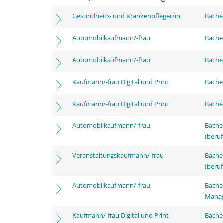
Gesundheits- und Krankenpfleger/in
Bachel
Automobilkaufmann/-frau
Bachel
Automobilkaufmann/-frau
Bachel
Kaufmann/-frau Digital und Print
Bachel
Kaufmann/-frau Digital und Print
Bachel
Automobilkaufmann/-frau
Bachel
(beruf
Veranstaltungskaufmann/-frau
Bachel
(beruf
Automobilkaufmann/-frau
Bachel
Mana
Kaufmann/-frau Digital und Print
Bachel