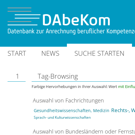
START
NEWS
SUCHE STARTEN
1
Tag-Browsing
Farbige Hervorhebungen in Ihrer Auswahl: Wert
mit Einfl
Auswahl von Fachrichtungen
Rechts-, W
Gesundheitswissenschaften, Medizin
Sprach- und Kulturwissenschaften
Auswahl von Bundesländern oder Ferns