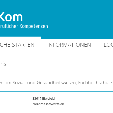
CHE STARTEN
INFORMATIONEN
LO
nis
t im Sozial- und Gesundheitswesen, Fachhochschule 
33617 Bielefeld
Nordrhein-Westfalen