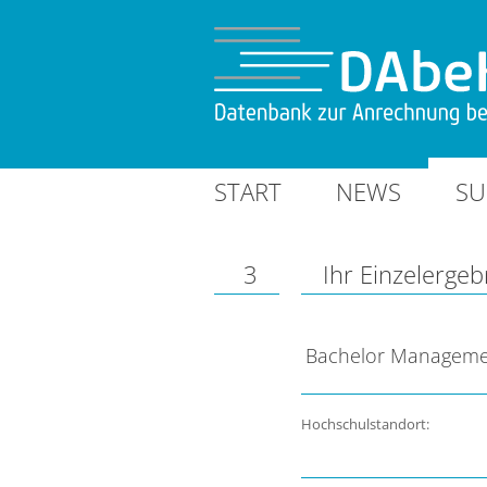
START
NEWS
SU
3
Ihr Einzelergeb
Bachelor Managemen
Hochschulstandort: