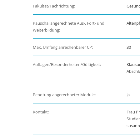
Fakultät/Fachrichtung:
Gesund
Pauschal angerechnete Aus-, Fort- und
Altenpf
Weiterbildung:
Max. Umfang anrechenbarer CP:
30
Auflagen/Besonderheiten/Gültigkeit:
Klausu
Abschlu
Benotung angerechneter Module:
ja
Kontakt:
Frau Pr
Studie
susann