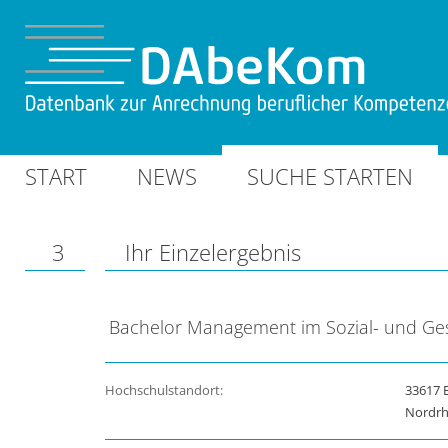
START
NEWS
SUCHE STARTEN
3
Ihr Einzelergebnis
Bachelor Management im Sozial- und Ge
Hochschulstandort:
33617 B
Nordrh