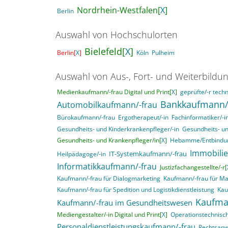
Nordrhein-Westfalen[
X
]
Berlin
Auswahl von Hochschulorten
Bielefeld[
X
]
Berlin[
X
]
Köln
Pulheim
Auswahl von Aus-, Fort- und Weiterbildu
Medienkaufmann/-frau Digital und Print[
X
]
geprüfte/-r techn
Bankkaufmann/
Automobilkaufmann/-frau
Bürokaufmann/-frau
Ergotherapeut/-in
Fachinformatiker/-
Gesundheits- und Kinderkrankenpfleger/-in
Gesundheits- un
Gesundheits- und Krankenpfleger/in[
X
]
Hebamme/Entbindun
Immobili
IT-Systemkaufmann/-frau
Heilpädagoge/-in
Informatikkaufmann/-frau
Justizfachangestellte/-r[
Kaufmann/-frau für Dialogmarketing
Kaufmann/-frau für M
Kaufmann/-frau für Spedition und Logistikdienstleistung
Kau
Kaufma
Kaufmann/-frau im Gesundheitswesen
Mediengestalter/-in Digital und Print[
X
]
Operationstechnisch
Personaldienstleistungskaufmann/-frau
Rechtsanwa