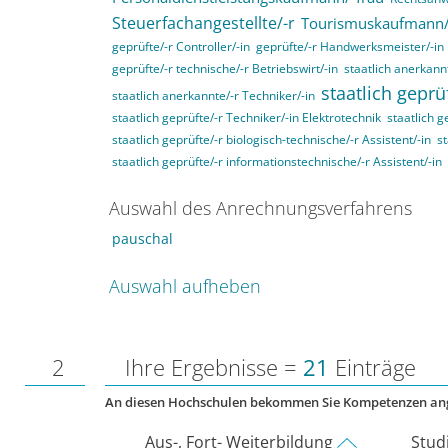
Steuerfachangestellte/-r
Tourismuskaufmann/
geprüfte/-r Controller/-in
geprüfte/-r Handwerksmeister/-in
geprüfte/-r technische/-r Betriebswirt/-in
staatlich anerkannt
staatlich geprü
staatlich anerkannte/-r Techniker/-in
staatlich geprüfte/-r Techniker/-in Elektrotechnik
staatlich g
staatlich geprüfte/-r biologisch-technische/-r Assistent/-in
st
staatlich geprüfte/-r informationstechnische/-r Assistent/-in
Auswahl des Anrechnungsverfahrens
pauschal
Auswahl aufheben
2
Ihre Ergebnisse =
21
Einträge
An diesen Hochschulen bekommen Sie Kompetenzen an
Aus-, Fort- Weiterbildung
Stud