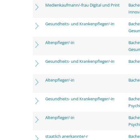
Medienkaufmann/-frau Digital und Print
Bache
Innov
Gesundheits- und Krankenpfleger/-in
Bache
Gesun
Altenpfleger/-in
Bache
Gesun
Gesundheits- und Krankenpfleger/-in
Bachel
Altenpfleger/-in
Bachel
Gesundheits- und Krankenpfleger/-in
Bache
Psychi
Altenpfleger/-in
Bache
Psychi
staatlich anerkannte/-r
Bache