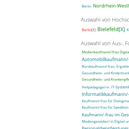
Nordrhein-Westf
Berlin
Auswahl von Hochsc
Bielefeld[
X
]
Berlin[
X
]
K
Auswahl von Aus-, F
Medienkaufmann/-frau Digital
Automobilkaufmann/-
Bürokaufmann/-frau
Ergothe
Gesundheits- und Kinderkrank
Gesundheits- und Krankenpfle
IT-System
Heilpädagoge/-in
Informatikkaufmann/-
Kaufmann/-frau für Dialogma
Kaufmann/-frau für Spedition 
Kaufmann/-frau im Ge
Mediengestalter/-in Digital un
Personaldienstleistung