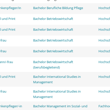
nkenpfleger/in
Bachelor Berufliche Bildung Pflege
Hochsch
l und Print
Bachelor Betriebswirtschaft
Hochsch
l und Print
Bachelor Betriebswirtschaft
Hochsch
frau
Bachelor Betriebswirtschaft
Hochsch
frau
Bachelor Betriebswirtschaft
Hochsch
ann/-frau
Bachelor Betriebswirtschaft
Hochsch
(berufsbegleitend)
l und Print
Bachelor International Studies in
Hochsch
Management
frau
Bachelor International Studies in
Hochsch
Management
nkenpfleger/-in
Bachelor Management im Sozial- und
Fachhoc