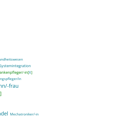
sundheitswesen
 Systemintegration
ankenpfleger/-in[
X
]
ngspfleger/in
nn/-frau
]
ndel
Mechatroniker/-in