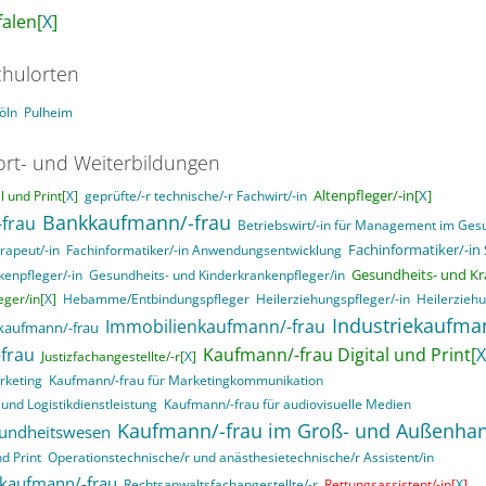
alen[
X
]
hulorten
öln
Pulheim
ort- und Weiterbildungen
Altenpfleger/-in[
X
]
 und Print[
X
]
geprüfte/-r technische/-r Fachwirt/-in
Bankkaufmann/-frau
frau
Betriebswirt/-in für Management im Ge
Fachinformatiker/-in
rapeut/-in
Fachinformatiker/-in Anwendungsentwicklung
Gesundheits- und Kr
enpfleger/-in
Gesundheits- und Kinderkrankenpfleger/in
ger/in[
X
]
Hebamme/Entbindungspfleger
Heilerziehungspfleger/-in
Heilerziehu
Industriekaufma
Immobilienkaufmann/-frau
kaufmann/-frau
frau
Kaufmann/-frau Digital und Print[
X
Justizfachangestellte/-r[
X
]
rketing
Kaufmann/-frau für Marketingkommunikation
und Logistikdienstleistung
Kaufmann/-frau für audiovisuelle Medien
Kaufmann/-frau im Groß- und Außenha
sundheitswesen
d Print
Operationstechnische/r und anästhesietechnische/r Assistent/in
skaufmann/-frau
Rechtsanwaltsfachangestellte/-r
Rettungsassistent/-in[
X
]