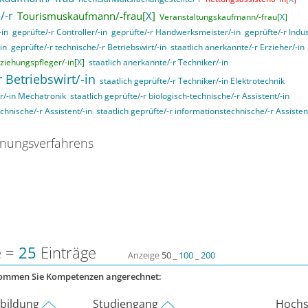
/-r
Tourismuskaufmann/-frau[
X
]
Veranstaltungskaufmann/-frau[
X
]
-in
geprüfte/-r Controller/-in
geprüfte/-r Handwerksmeister/-in
geprüfte/-r Indus
in
geprüfte/-r technische/-r Betriebswirt/-in
staatlich anerkannte/-r Erzieher/-in
rziehungspfleger/-in[
X
]
staatlich anerkannte/-r Techniker/-in
r Betriebswirt/-in
staatlich geprüfte/-r Techniker/-in Elektrotechnik
er/-in Mechatronik
staatlich geprüfte/-r biologisch-technische/-r Assistent/-in
echnische/-r Assistent/-in
staatlich geprüfte/-r informationstechnische/-r Assisten
nungsverfahrens
e =
25
Einträge
Anzeige
50
_
100
_
200
kommen Sie Kompetenzen angerechnet:
rbildung
Studiengang
Hochs