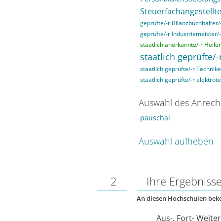
Steuerfachangestellte
geprüfte/-r Bilanzbuchhalter/
geprüfte/-r Industriemeister/-
staatlich anerkannte/-r Heile
staatlich geprüfte/-
staatlich geprüfte/-r Technik
staatlich geprüfte/-r elektrot
Auswahl des Anrech
pauschal
Auswahl aufheben
2
Ihre Ergebniss
An diesen Hochschulen be
Aus-, Fort- Weite