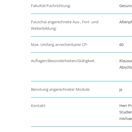
Fakultät/Fachrichtung:
Gesund
Pauschal angerechnete Aus-, Fort- und
Altenpf
Weiterbildung:
Max. Umfang anrechenbarer CP:
60
Auflagen/Besonderheiten/Gültigkeit:
Klausu
Abschlu
Benotung angerechneter Module:
ja
Kontakt:
Herr Pr
Studie
michae