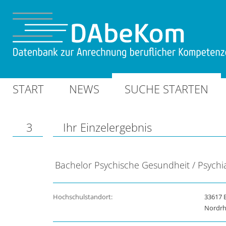
START
NEWS
SUCHE STARTEN
3
Ihr Einzelergebnis
Bachelor Psychische Gesundheit / Psychi
Hochschulstandort:
33617 B
Nordrh