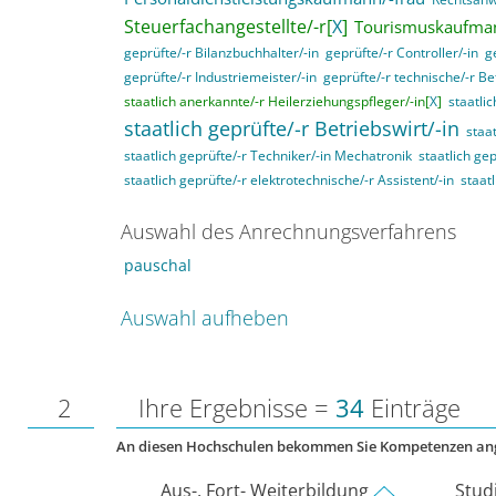
Steuerfachangestellte/-r[
X
]
Tourismuskaufman
geprüfte/-r Bilanzbuchhalter/-in
geprüfte/-r Controller/-in
g
geprüfte/-r Industriemeister/-in
geprüfte/-r technische/-r Be
staatlich anerkannte/-r Heilerziehungspfleger/-in[
X
]
staatli
staatlich geprüfte/-r Betriebswirt/-in
staat
staatlich geprüfte/-r Techniker/-in Mechatronik
staatlich gep
staatlich geprüfte/-r elektrotechnische/-r Assistent/-in
staat
Auswahl des Anrechnungsverfahrens
pauschal
Auswahl aufheben
2
Ihre Ergebnisse =
34
Einträge
An diesen Hochschulen bekommen Sie Kompetenzen an
Aus-, Fort- Weiterbildung
Stud