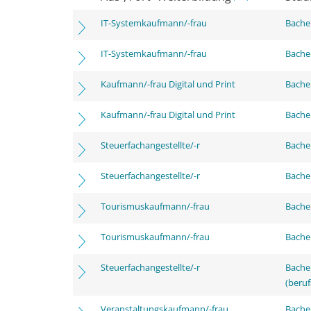
IT-Systemkaufmann/-frau
Bachel
IT-Systemkaufmann/-frau
Bachel
Kaufmann/-frau Digital und Print
Bachel
Kaufmann/-frau Digital und Print
Bachel
Steuerfachangestellte/-r
Bachel
Steuerfachangestellte/-r
Bachel
Tourismuskaufmann/-frau
Bachel
Tourismuskaufmann/-frau
Bachel
Steuerfachangestellte/-r
Bachel
(beruf
Veranstaltungskaufmann/-frau
Bachel