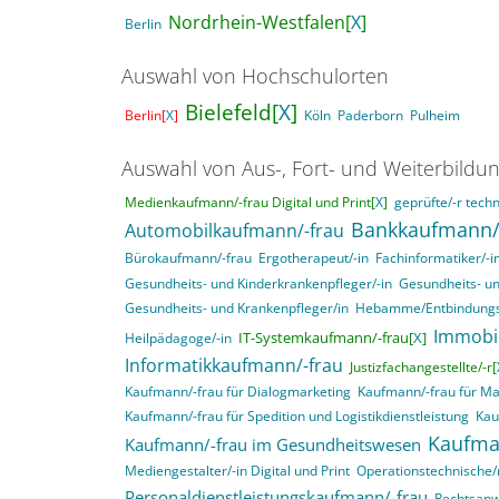
Nordrhein-Westfalen[
X
]
Berlin
Auswahl von Hochschulorten
Bielefeld[
X
]
Berlin[
X
]
Köln
Paderborn
Pulheim
Auswahl von Aus-, Fort- und Weiterbildu
Medienkaufmann/-frau Digital und Print[
X
]
geprüfte/-r techn
Bankkaufmann/
Automobilkaufmann/-frau
Bürokaufmann/-frau
Ergotherapeut/-in
Fachinformatiker/-
Gesundheits- und Kinderkrankenpfleger/-in
Gesundheits- un
Gesundheits- und Krankenpfleger/in
Hebamme/Entbindungs
Immobi
IT-Systemkaufmann/-frau[
X
]
Heilpädagoge/-in
Informatikkaufmann/-frau
Justizfachangestellte/-r[
Kaufmann/-frau für Dialogmarketing
Kaufmann/-frau für M
Kaufmann/-frau für Spedition und Logistikdienstleistung
Kau
Kaufma
Kaufmann/-frau im Gesundheitswesen
Mediengestalter/-in Digital und Print
Operationstechnische/r
Personaldienstleistungskaufmann/-frau
Rechtsanwa