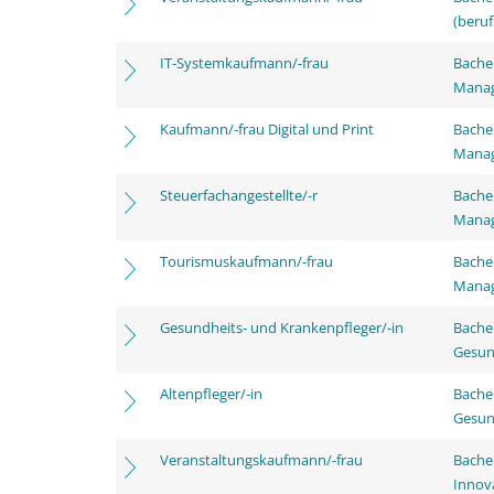
(beruf
IT-Systemkaufmann/-frau
Bachel
Mana
Kaufmann/-frau Digital und Print
Bachel
Mana
Steuerfachangestellte/-r
Bachel
Mana
Tourismuskaufmann/-frau
Bachel
Mana
Gesundheits- und Krankenpfleger/-in
Bache
Gesun
Altenpfleger/-in
Bache
Gesun
Veranstaltungskaufmann/-frau
Bache
Innov