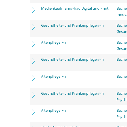
Medienkaufmann/-frau Digital und Print
Bache
Innov
Gesundheits- und Krankenpfleger/-in
Bache
Gesun
Altenpfleger/-in
Bache
Gesun
Gesundheits- und Krankenpfleger/-in
Bachel
Altenpfleger/-in
Bachel
Gesundheits- und Krankenpfleger/-in
Bache
Psychi
Altenpfleger/-in
Bache
Psychi