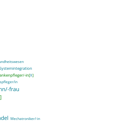
sundheitswesen
 Systemintegration
ankenpfleger/-in[
X
]
spfleger/in
nn/-frau
]
ndel
Mechatroniker/-in