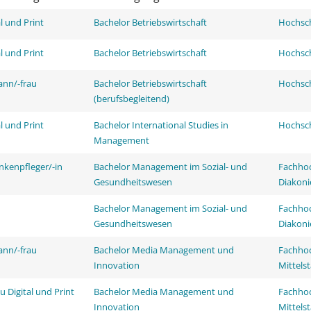
l und Print
Bachelor Betriebswirtschaft
Hochsch
l und Print
Bachelor Betriebswirtschaft
Hochsch
ann/-frau
Bachelor Betriebswirtschaft
Hochsch
(berufsbegleitend)
l und Print
Bachelor International Studies in
Hochsch
Management
nkenpfleger/-in
Bachelor Management im Sozial- und
Fachhoc
Gesundheitswesen
Diakoni
Bachelor Management im Sozial- und
Fachhoc
Gesundheitswesen
Diakoni
ann/-frau
Bachelor Media Management und
Fachhoc
Innovation
Mittels
 Digital und Print
Bachelor Media Management und
Fachhoc
Innovation
Mittels