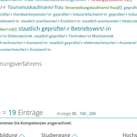
/-r
Tourismuskaufmann/-frau
Veranstaltungskaufmann/-frau[
X
]
geprüft
rüfte/-r Handwerksmeister/-in
geprüfte/-r Industriefachwirt/-in
geprüfte/-r Indu
iebswirt/-in
staatlich anerkannte/-r Erzieher/-in
staatlich anerkannte/-r Heilerzi
staatlich geprüfte/-r Betriebswirt/-in
ker/-in[
X
]
r/-in Elektrotechnik
staatlich geprüfte/-r Techniker/-in Mechatronik
ch-technische/-r Assistent/-in
staatlich geprüfte/-r elektrotechnische/-r Assistent/
ionstechnische/-r Assistent/-in
nungsverfahrens
e =
19
Einträge
Anzeige
50
_
100
_
200
kommen Sie Kompetenzen angerechnet:
rbildung
Studiengang
Hochs