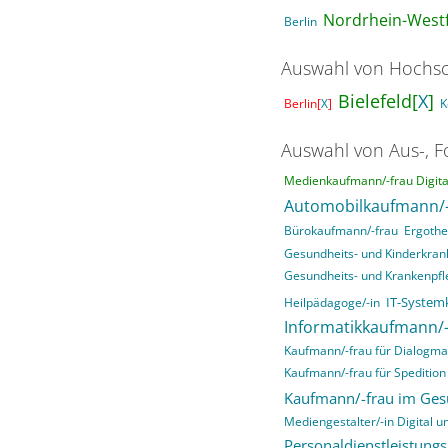
Nordrhein-Westf
Berlin
Auswahl von Hochsc
Bielefeld[
X
]
Berlin[
X
]
K
Auswahl von Aus-, F
Medienkaufmann/-frau Digital
Automobilkaufmann/-
Bürokaufmann/-frau
Ergothe
Gesundheits- und Kinderkrank
Gesundheits- und Krankenpfl
IT-System
Heilpädagoge/-in
Informatikkaufmann/-
Kaufmann/-frau für Dialogma
Kaufmann/-frau für Spedition 
Kaufmann/-frau im Ge
Mediengestalter/-in Digital un
Personaldienstleistung