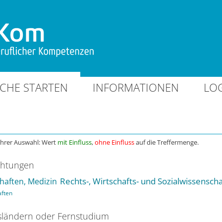
CHE STARTEN
INFORMATIONEN
LO
Ihrer Auswahl: Wert
mit Einfluss
,
ohne Einfluss
auf die Treffermenge.
chtungen
Rechts-, Wirtschafts- und Sozialwissensch
haften, Medizin
aften
ländern oder Fernstudium