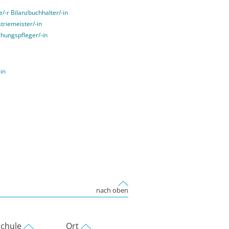
e/-r Bilanzbuchhalter/-in
striemeister/-in
ehungspfleger/-in
-in
nach oben
chule
Ort