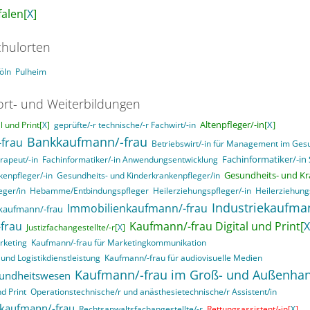
alen[
X
]
hulorten
öln
Pulheim
ort- und Weiterbildungen
Altenpfleger/-in[
X
]
 und Print[
X
]
geprüfte/-r technische/-r Fachwirt/-in
Bankkaufmann/-frau
frau
Betriebswirt/-in für Management im Ge
Fachinformatiker/-in
rapeut/-in
Fachinformatiker/-in Anwendungsentwicklung
Gesundheits- und Kr
enpfleger/-in
Gesundheits- und Kinderkrankenpfleger/in
eger/in
Hebamme/Entbindungspfleger
Heilerziehungspfleger/-in
Heilerziehung
Industriekaufma
Immobilienkaufmann/-frau
kaufmann/-frau
frau
Kaufmann/-frau Digital und Print[
X
Justizfachangestellte/-r[
X
]
rketing
Kaufmann/-frau für Marketingkommunikation
und Logistikdienstleistung
Kaufmann/-frau für audiovisuelle Medien
Kaufmann/-frau im Groß- und Außenha
sundheitswesen
d Print
Operationstechnische/r und anästhesietechnische/r Assistent/in
skaufmann/-frau
Rechtsanwaltsfachangestellte/-r
Rettungsassistent/-in[
X
]