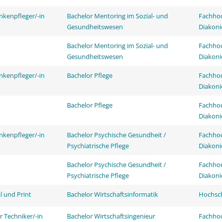
nkenpfleger/-in
Bachelor Mentoring im Sozial- und
Fachhoc
Gesundheitswesen
Diakoni
Bachelor Mentoring im Sozial- und
Fachhoc
Gesundheitswesen
Diakoni
nkenpfleger/-in
Bachelor Pflege
Fachhoc
Diakoni
Bachelor Pflege
Fachhoc
Diakoni
nkenpfleger/-in
Bachelor Psychische Gesundheit /
Fachhoc
Psychiatrische Pflege
Diakoni
Bachelor Psychische Gesundheit /
Fachhoc
Psychiatrische Pflege
Diakoni
l und Print
Bachelor Wirtschaftsinformatik
Hochsch
r Techniker/-in
Bachelor Wirtschaftsingenieur
Fachhoc