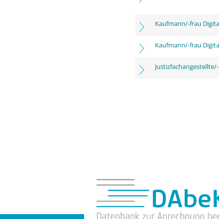
Kaufmann/-frau Digita
Kaufmann/-frau Digita
Justizfachangestellte/-