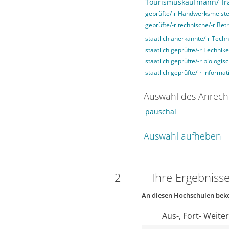
Tourismuskaufmann/-fr
geprüfte/-r Handwerksmeiste
geprüfte/-r technische/-r Betr
staatlich anerkannte/-r Techn
staatlich geprüfte/-r Technike
staatlich geprüfte/-r biologis
staatlich geprüfte/-r informat
Auswahl des Anrech
pauschal
Auswahl aufheben
2
Ihre Ergebniss
An diesen Hochschulen be
Aus-, Fort- Weite