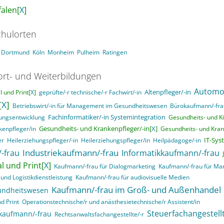
alen[
X
]
hulorten
Dortmund
Köln
Monheim
Pulheim
Ratingen
ort- und Weiterbildungen
Automob
Altenpfleger/-in
 und Print[
X
]
geprüfte/-r technische/-r Fachwirt/-in
[
X
]
Betriebswirt/-in für Management im Gesundheitswesen
Bürokaufmann/-fra
Fachinformatiker/-in Systemintegration
ungsentwicklung
Gesundheits- und Ki
Gesundheits- und Krankenpfleger/-in[
X
]
kenpfleger/in
Gesundheits- und Kran
IT-Sys
er
Heilerziehungspfleger/-in
Heilerziehungspfleger/in
Heilpädagoge/-in
Industriekaufmann/-frau
-frau
Informatikkaufmann/-frau
l und Print[
X
]
Kaufmann/-frau für Dialogmarketing
Kaufmann/-frau für Ma
und Logistikdienstleistung
Kaufmann/-frau für audiovisuelle Medien
Kaufmann/-frau im Groß- und Außenhandel
undheitswesen
d Print
Operationstechnische/r und anästhesietechnische/r Assistent/in
Steuerfachangestellt
skaufmann/-frau
Rechtsanwaltsfachangestellte/-r