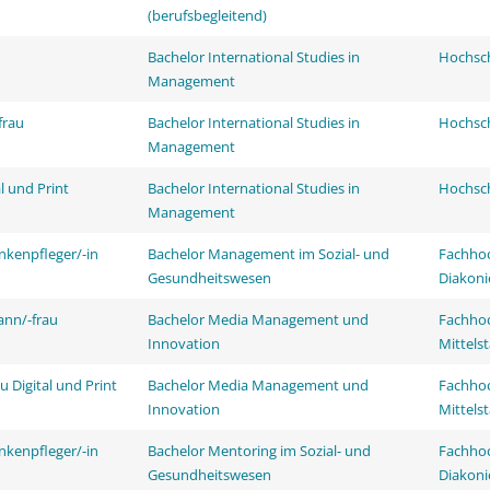
(berufsbegleitend)
Bachelor International Studies in
Hochsch
Management
frau
Bachelor International Studies in
Hochsch
Management
l und Print
Bachelor International Studies in
Hochsch
Management
nkenpfleger/-in
Bachelor Management im Sozial- und
Fachhoc
Gesundheitswesen
Diakoni
ann/-frau
Bachelor Media Management und
Fachhoc
Innovation
Mittels
 Digital und Print
Bachelor Media Management und
Fachhoc
Innovation
Mittels
nkenpfleger/-in
Bachelor Mentoring im Sozial- und
Fachhoc
Gesundheitswesen
Diakoni