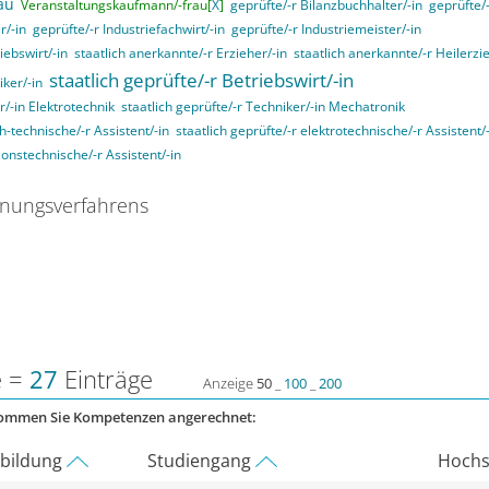
au
Veranstaltungskaufmann/-frau[
X
]
geprüfte/-r Bilanzbuchhalter/-in
geprüfte/-
r/-in
geprüfte/-r Industriefachwirt/-in
geprüfte/-r Industriemeister/-in
iebswirt/-in
staatlich anerkannte/-r Erzieher/-in
staatlich anerkannte/-r Heilerzi
staatlich geprüfte/-r Betriebswirt/-in
iker/-in
r/-in Elektrotechnik
staatlich geprüfte/-r Techniker/-in Mechatronik
ch-technische/-r Assistent/-in
staatlich geprüfte/-r elektrotechnische/-r Assistent/
ionstechnische/-r Assistent/-in
nungsverfahrens
e =
27
Einträge
Anzeige
50
_
100
_
200
kommen Sie Kompetenzen angerechnet:
rbildung
Studiengang
Hochs