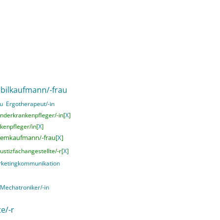
ilkaufmann/-frau
u
Ergotherapeut/-in
nderkrankenpfleger/-in[
X
]
kenpfleger/in[
X
]
temkaufmann/-frau[
X
]
Justizfachangestellte/-r[
X
]
rketingkommunikation
Mechatroniker/-in
e/-r