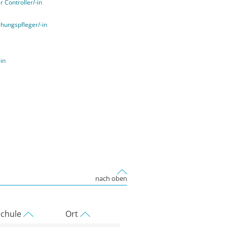
r Controller/-in
ehungspfleger/-in
-in
nach oben
chule
Ort