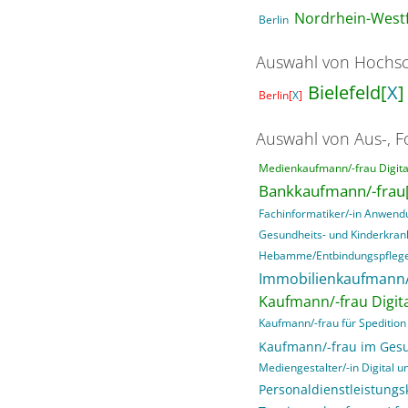
Nordrhein-Westf
Berlin
Auswahl von Hochsc
Bielefeld[
X
]
Berlin[
X
]
Auswahl von Aus-, F
Medienkaufmann/-frau Digital
Bankkaufmann/-frau
Fachinformatiker/-in Anwend
Gesundheits- und Kinderkran
Hebamme/Entbindungspfleg
Immobilienkaufmann/
Kaufmann/-frau Digita
Kaufmann/-frau für Spedition 
Kaufmann/-frau im Ges
Mediengestalter/-in Digital un
Personaldienstleistung