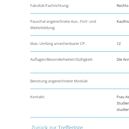
Fakultät/Fachrichtung:
Rechts-
Pauschal angerechnete Aus-, Fort- und
Kaufman
Weiterbildung:
Max. Umfang anrechenbarer CP:
12
Auflagen/Besonderheiten/Gültigkeit:
Die Anr
Benotung angerechneter Module:
Kontakt:
Frau As
Studie
studie
Zurück zur Trefferliste