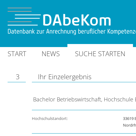
START
NEWS
SUCHE STARTEN
3
Ihr Einzelergebnis
Bachelor Betriebswirtschaft, Hochschule B
Hochschulstandort:
33619 B
Nordrh