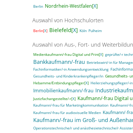
Nordrhein-Westfalen[
X
]
Berlin
Auswahl von Hochschulorten
Bielefeld[
X
]
Berlin[
X
]
Köln
Pulheim
Auswahl von Aus-, Fort- und Weiterbildu
Medienkaufmann/-frau Digital und Print[
X
]
geprüfte/-r techn
Bankkaufmann/-frau
Betriebswirt/-in für Mana
Fachinformat
Fachinformatiker/-in Anwendungsentwicklung
Gesundheits- un
Gesundheits- und Kinderkrankenpfleger/in
Hebamme/Entbindungspfleger[
X
]
Heilerziehungspfleger/-in
Industriekaufm
Immobilienkaufmann/-frau
Kaufmann/-frau Digital u
Justizfachangestellte/-r[
X
]
Kaufmann/-frau für Marketingkommunikation
Kaufmann/-fra
Kaufmann/-fra
Kaufmann/-frau für audiovisuelle Medien
Kaufmann/-frau im Groß- und Außenha
Operationstechnische/r und anästhesietechnische/r Assisten