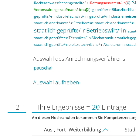
S
Rechtsanwaltsfachangestellte/-r
Rettungsassistent/-in[
X
]
Veranstaltungskaufmann/-frau[
X
]
geprüfte/-r Bilanzbuchhalt
geprüfte/-r Industriefachwirt/-in
geprüfte/-r Industriemeister
staatlich anerkannte/-r Erzieher/-in
staatlich anerkannte/-r 
staatlich geprüfte/-r Betriebswirt/-in
staat
staatlich geprüfte/-r Techniker/-in Mechatronik
staatlich gep
staatlich geprüfte/-r elektrotechnische/-r Assistent/-in
staat
Auswahl des Anrechnungsverfahrens
pauschal
Auswahl aufheben
2
Ihre Ergebnisse =
20
Einträge
An diesen Hochschulen bekommen Sie Kompetenzen an
Aus-, Fort- Weiterbildung
Stud