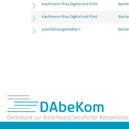
Kaufmann/-frau Digital und Print
Bache
Kaufmann/-frau Digital und Print
Bachel
Justizfachangestellte/-r
Bachel